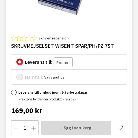
Skriv en recension
SKRUVMEJSELSET WISENT SPÅR/PH/PZ 7ST
Leverans till:
Hämta i:
Välj varuhus
Leverans till ombud inom 2-5 arbetsdagar
Fraktpris för denna produkt: Från 69:-
169,00 kr
Lägg i varukorg