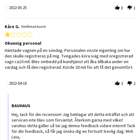
2022-05-25
0
1
Kåre G.
Verifierad kund
1.0 star rating
Okunnig personal
Review by Kåre G. on 18 Apr 2022
review stating Okunnig personal
Hämtade vagnen på en söndag. Personalen visste ingenting om hur
den skulle registreras på mig. Tvingades köra iväg med oregistrerad
vagn ca10 mil. Blev ombedd på kundtjänst att åka tillbaka under en
vardag och få den registrerad. Körde 20 mil för att få det genomfört.
2022-04-18
3
2
Comments by Butiksägare on Review by Kåre G. on 18 Apr 2022
BAUHAUS
Hej, tack för din recension! Jag beklagar att detta inträffat och att
servicen inte blev som förväntat. Återkom gärna med vilket
varuhus detta gäller så tar jag denna feedback vidare internt! Tack
för din feedback, så får jag önska dig en fortsatt trevlig dag. Mvh
Leia,