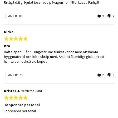
Review by Izabell H. on 8 Aug 2022
review stating Hjul lossna
Riktigt dålig! Hjulet lossnade påvägen hem!!!! Urkasst! Farligt!
2022-08-08
3
7
Nicke
5.0 star rating
Bra
Review by Nicke on 28 May 2022
review stating Bra
Haft släpet i 1 år nu ungefär. Har funkat kanon med att hämta
byggmaterial och köra skräp med. Snabbt å smidigt gick det att
hämta den också vid köpet
2022-05-28
2
0
Krister J.
Verifierad kund
5.0 star rating
Toppenbra personal
Review by Krister J. on 25 May 2022
review stating Toppenbra personal
Toppenbra personal