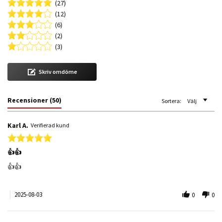
(27)
(12)
(6)
(2)
(3)
Skriv omdöme
Recensioner
(50)
Sortera:
Välj
Karl A.
Verifierad kund
5.0 star rating
👍👍
Review by Karl A. on 3 Aug 2025
review stating 👍👍
👍👍
2025-08-03
0
0