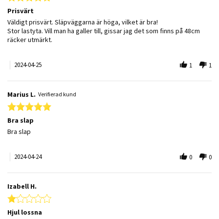
Prisvärt
Review by Erik D. on 25 Apr 2024
review stating Prisvärt
Väldigt prisvärt. Släpväggarna är höga, vilket är bra!
Stor lastyta. Vill man ha galler till, gissar jag det som finns på 48cm
räcker utmärkt.
2024-04-25
1
1
Marius L.
Verifierad kund
5.0 star rating
Bra slap
Review by Marius L. on 24 Apr 2024
review stating Bra slap
Bra slap
2024-04-24
0
0
Izabell H.
1.0 star rating
Hjul lossna