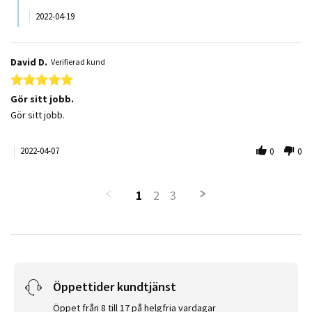
2022-04-19
David D.
Verifierad kund
5.0 star rating
Gör sitt jobb.
Review by David D. on 7 Apr 2022
review stating Gör sitt jobb.
Gör sitt jobb.
2022-04-07
0
0
1
2
3
Öppettider kundtjänst
Öppet från 8 till 17 på helgfria vardagar