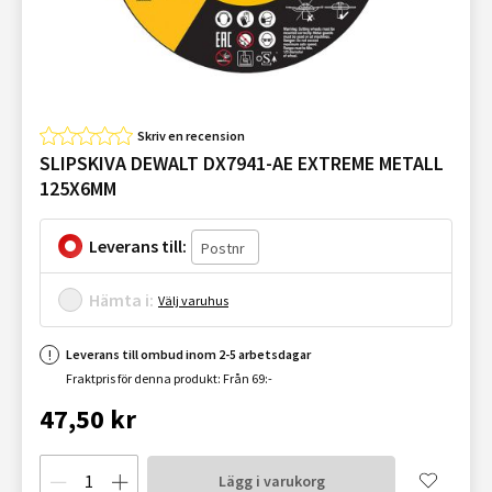
Skriv en recension
SLIPSKIVA DEWALT DX7941-AE EXTREME METALL
125X6MM
Leverans till:
Hämta i:
Välj varuhus
Leverans till ombud inom 2-5 arbetsdagar
Fraktpris för denna produkt: Från 69:-
47,50 kr
Lägg i varukorg