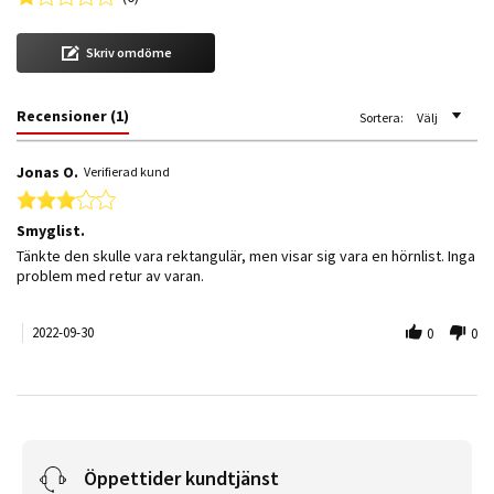
Skriv omdöme
Recensioner
(1)
Sortera:
Välj
Jonas O.
Verifierad kund
3.0 star rating
Smyglist.
Review by Jonas O. on 30 Sep 2022
review stating Smyglist.
Tänkte den skulle vara rektangulär, men visar sig vara en hörnlist. Inga
problem med retur av varan.
2022-09-30
0
0
Öppettider kundtjänst