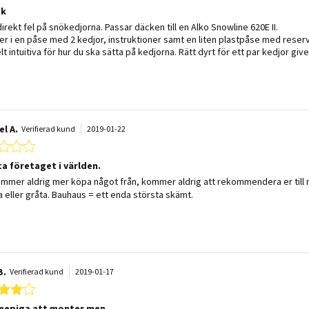
ok
 by Markus L. on 5 Jan 2024
 stating Helt ok
direkt fel på snökedjorna. Passar däcken till en Alko Snowline 620E II.
 i en påse med 2 kedjor, instruktioner samt en liten plastpåse med reservl
elt intuitiva för hur du ska sätta på kedjorna. Rätt dyrt för ett par kedjor g
el A.
Verifierad kund
2019-01-22
1.0 star rating
a företaget i världen.
 by Michael A. on 22 Jan 2019
 stating Sämsta företaget i världen.
mmer aldrig mer köpa något från, kommer aldrig att rekommendera er till 
a eller gråta. Bauhaus = ett enda största skämt.
B.
Verifierad kund
2019-01-17
4.0 star rating
knepiga att monter men