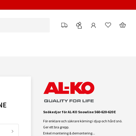
NE
Snökedjor för AL-KO Snowline 560-620-620 E
För enklare och säkrare körning i djup och hård snö.
Ger ett bra grepp.
Enkel montering & demontering...