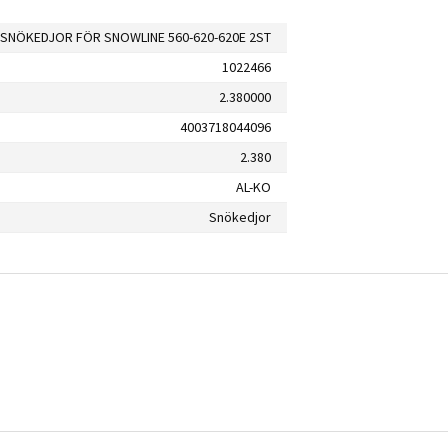
SNÖKEDJOR FÖR SNOWLINE 560-620-620E 2ST
1022466
2.380000
4003718044096
2.380
AL-KO
Snökedjor