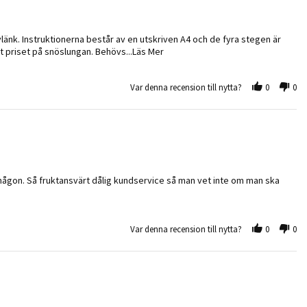
änk. Instruktionerna består av en utskriven A4 och de fyra stegen är
Read more about review stating He
ivet priset på snöslungan. Behövs
...Läs Mer
Var denna recension till nytta?
0
0
någon. Så fruktansvärt dålig kundservice så man vet inte om man ska
Var denna recension till nytta?
0
0