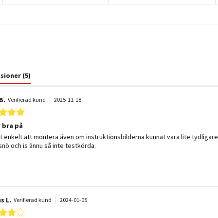
nsioner
(5)
B.
Verifierad kund
2025-11-18
5.0 star rating
r bra på
 by Berit B. on 18 Nov 2025
 stating Sitter bra på
tt enkelt att montera även om instruktionsbilderna kunnat vara lite tydligare
snö och is ännu så inte testkörda.
s L.
Verifierad kund
2024-01-05
4.0 star rating