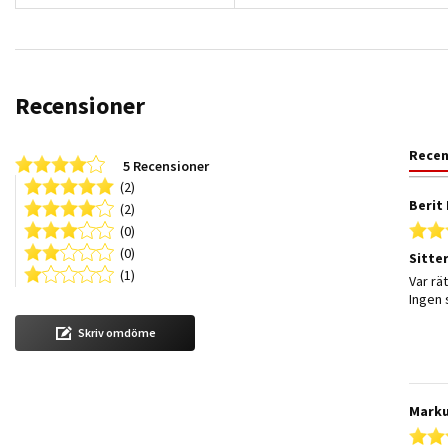
Recensioner
Rece
3.8 star rating
5 Recensioner
(2)
Berit 
(2)
(0)
(0)
Sitte
(1)
Review
review
Var rä
Ingen 
Skriv omdöme
Marku