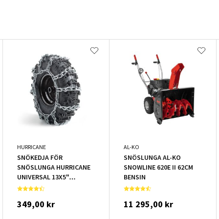
HURRICANE
AL-KO
SNÖKEDJA FÖR
SNÖSLUNGA AL-KO
SNÖSLUNGA HURRICANE
SNOWLINE 620E II 62CM
UNIVERSAL 13X5''
BENSIN
2ST/FRP
349,00 kr
11 295,00 kr