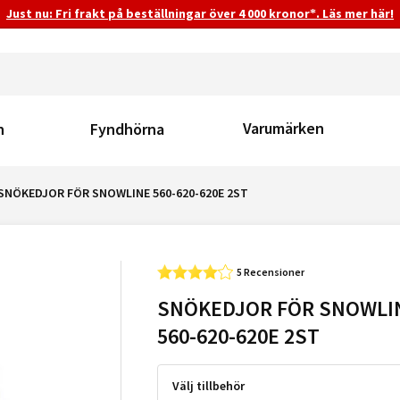
Just nu: Fri frakt på beställningar över 4 000 kronor*. Läs mer här!
Varumärken
n
Fyndhörna
SNÖKEDJOR FÖR SNOWLINE 560-620-620E 2ST
5 Recensioner
SNÖKEDJOR FÖR SNOWLI
560-620-620E 2ST
Välj tillbehör