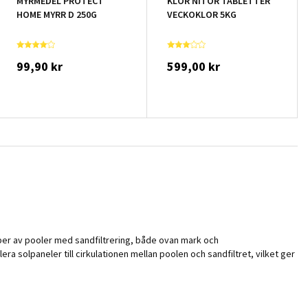
MYRMEDEL PROTECT
KLOR NITOR TABLETTER
HOME MYRR D 250G
VECKOKLOR 5KG
99,90 kr
599,00 kr
typer av pooler med sandfiltrering, både ovan mark och
a solpaneler till cirkulationen mellan poolen och sandfiltret, vilket ger