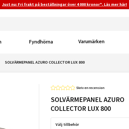
Just nu: Fri frakt på beställningar över 4 000 kronor*. Läs mer här!
Varumärken
n
Fyndhörna
SOLVÄRMEPANEL AZURO COLLECTOR LUX 800
Skriv en recension
SOLVÄRMEPANEL AZURO
COLLECTOR LUX 800
Välj tillbehör