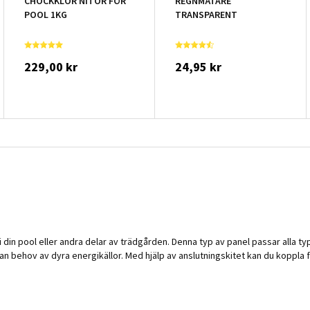
CHOCKKLOR NITOR FÖR
REGNMÄTARE
POOL 1KG
TRANSPARENT
229,00 kr
24,95 kr
i din pool eller andra delar av trädgården. Denna typ av panel passar alla 
behov av dyra energikällor. Med hjälp av anslutningskitet kan du koppla fler