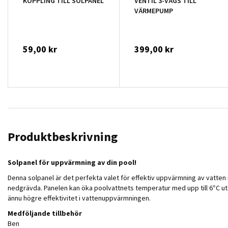
KOPPLING TILL SOLPANEL
VENTIL 3-VÄGS TILL
VÄRMEPUMP
59,00 kr
399,00 kr
Produktbeskrivning
Solpanel för uppvärmning av din pool!
Denna solpanel är det perfekta valet för effektiv uppvärmning av vatten 
nedgrävda. Panelen kan öka poolvattnets temperatur med upp till 6°C utan 
ännu högre effektivitet i vattenuppvärmningen.
Medföljande tillbehör
Ben