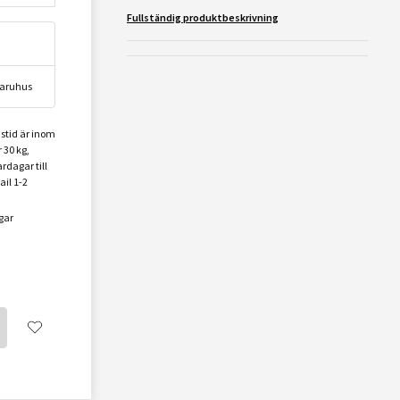
Fullständig produktbeskrivning
 varuhus
nstid är inom
 30 kg,
rdagar till
ail 1-2
gar