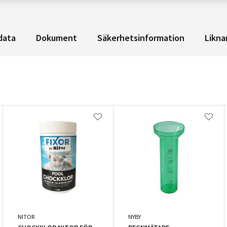
data
Dokument
Säkerhetsinformation
Likna
NITOR
NYBY