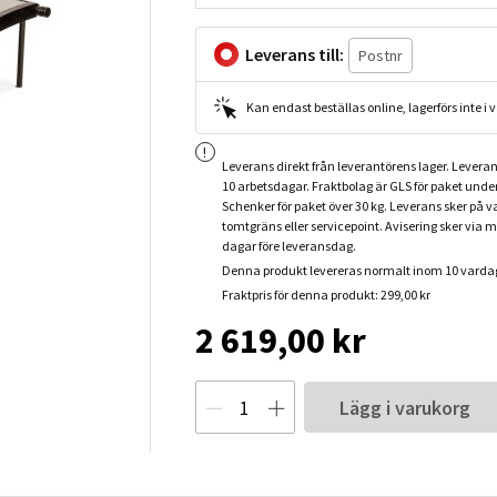
Leverans till:
Kan endast beställas online, lagerförs inte i
Leverans direkt från leverantörens lager. Levera
10 arbetsdagar. Fraktbolag är GLS för paket under
Schenker för paket över 30 kg. Leverans sker på va
tomtgräns eller servicepoint. Avisering sker via m
dagar före leveransdag.
Denna produkt levereras normalt inom 10 varda
Fraktpris för denna produkt: 299,00 kr
2 619,00 kr
Lägg i varukorg