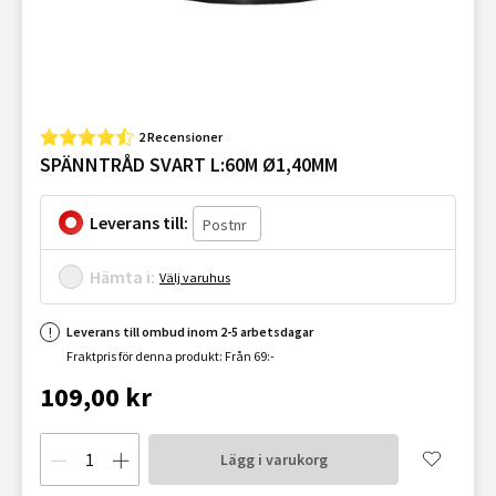
2 Recensioner
SPÄNNTRÅD SVART L:60M Ø1,40MM
Leverans till:
Hämta i:
Välj varuhus
Leverans till ombud inom 2-5 arbetsdagar
Fraktpris för denna produkt: Från 69:-
109,00 kr
Lägg i varukorg