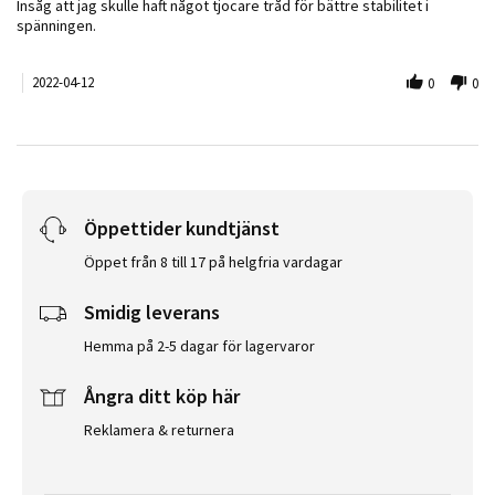
Review by Jonas J. on 12 Apr 2022
review stating Funkar men tunn
Insåg att jag skulle haft något tjocare tråd för bättre stabilitet i
spänningen.
2022-04-12
0
0
Öppettider kundtjänst
Öppet från 8 till 17 på helgfria vardagar
Smidig leverans
Hemma på 2-5 dagar för lagervaror
Ångra ditt köp här
Reklamera & returnera