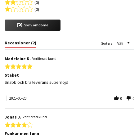
(0)
(0)
Skriv omdöme
Recensioner
(2)
Sortera:
Välj
Madeleine K.
Verifierad kund
5.0 star rating
Staket
Review by Madeleine K. on 20 May 2025
review stating Staket
Snabb och bra leverans supernöjd
2025-05-20
0
0
Jonas J.
Verifierad kund
4.0 star rating
Funkar men tunn