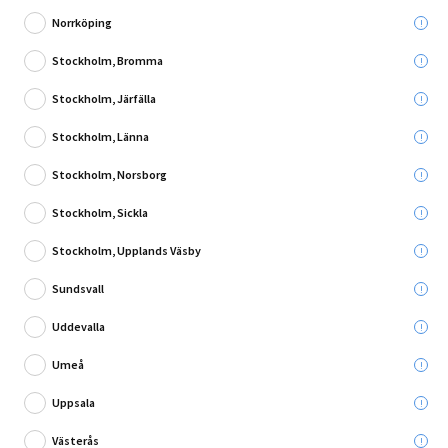
Norrköping
Stockholm, Bromma
Stockholm, Järfälla
Skriv en recension
Stockholm, Länna
SPOTSKENA MARKSLÖJD EXPAND RUND GU10
70CM VIT
Stockholm, Norsborg
Stockholm, Sickla
Stockholm, Upplands Väsby
Leverans till:
Sundsvall
Hämta i:
Välj varuhus
Se butikslager
Uddevalla
Umeå
Utgående produkt - så långt lagret räcker
Uppsala
75,00 kr
Västerås