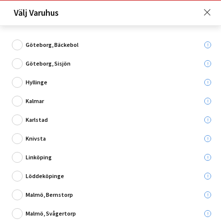
Just nu: Fri frakt på beställningar över 4 000 kronor*. Läs mer
Välj Varuhus
här!
Göteborg, Bäckebol
Göteborg, Sisjön
Vad söker du?
Hyllinge
Spotskenor
Kalmar
Karlstad
Utgående
Knivsta
Linköping
Löddeköpinge
Malmö, Bernstorp
Malmö, Svågertorp