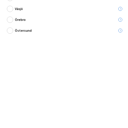
Du sparar:
424,00 kr
Växjö
Ord. pris:
499,00 kr
Örebro
Lägg i varukorg
Östersund
Snygg modern spotskena från Markslöjd!
Denna lampa är i metall och har två lamphållare. Det som gör denna
lampa unik är att det ingår ett...
Fullständig produktbeskrivning