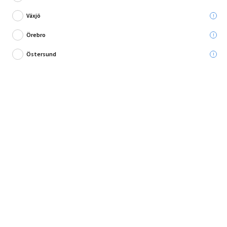
Ord. pris:
169,00 kr
Växjö
Lägg i varukorg
Örebro
Östersund
Allsidig sprayflaska för rengöring och bevattning!
Letar du efter ett praktiskt verktyg som kan hjälpa dig med både allmän
rengöring och bev...
Fullständig produktbeskrivning
Andra köpte också