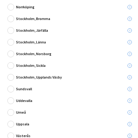
Norrköping
Stockholm, Bromma
Stockholm, Järfälla
Skriv en recension
Stockholm, Länna
SPRAYFLASKA GLORIA PRIMA 600ML
Stockholm, Norsborg
Stockholm, Sickla
Leverans till:
Stockholm, Upplands Väsby
Sundsvall
Hämta i:
Uddevalla
Utgående produkt - så långt lagret räcker
Umeå
Uppsala
50,00 kr
Du sparar:
119,00 kr
Västerås