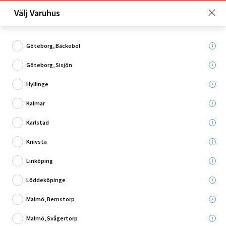
Just nu: Fri frakt på beställningar över 4 000 kronor*. Läs mer
Välj Varuhus
här!
Göteborg, Bäckebol
Göteborg, Sisjön
Vad söker du?
Hyllinge
Övrig Bevattning
Kalmar
Karlstad
Utgående
Knivsta
Linköping
Löddeköpinge
Malmö, Bernstorp
Malmö, Svågertorp