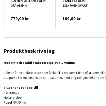
BOLMEN MELLANSTOLPE
STAKETSTOLPE
GRÅ 995MM
135X70MM SVART
779,00 kr
189,00 kr
Produktbeskrivning
Modern och stabil staketstolpe av aluminium
Bolmen är en staketstolpe som funkar lika bra som räcke på altanen eller 
Stolparna har en dimension om 70x70 mm, med en godstjockleken som är 
Tillbehör att köpa till
Hörnstolpe
Mellanstolpe
Regel 45X45mm