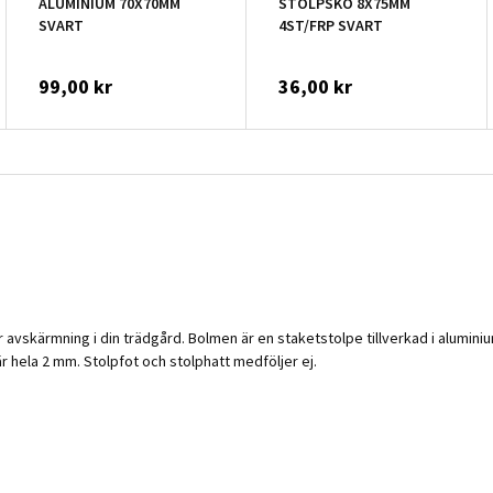
ALUMINIUM 70X70MM
STOLPSKO 8X75MM
SVART
4ST/FRP SVART
99,00 kr
36,00 kr
avskärmning i din trädgård. Bolmen är en staketstolpe tillverkad i aluminium 
hela 2 mm. Stolpfot och stolphatt medföljer ej.