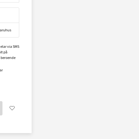
 varuhus
elar via SMS
lt på
t beroende
ar