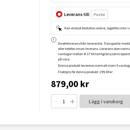
Leverans till:
Kan endast beställas online, lagerförs inte i
Direktleverans från leverantör. Transportör medd
eller telefon innan leverans. Leverans sker norma
vardagar mellan 8-17 till tomtgräns/servicepoin
på vara.
Denna produkt levereras normalt inom 5 vardag
Fraktpris för denna produkt: 299,00 kr
879,00 kr
Lägg i varukorg