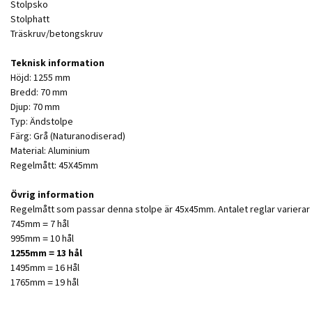
Stolpsko
Stolphatt
Träskruv/betongskruv
Teknisk information
Höjd: 1255 mm
Bredd: 70 mm
Djup: 70 mm
Typ: Ändstolpe
Färg: Grå (Naturanodiserad)
Material: Aluminium
Regelmått: 45X45mm
Övrig information
Regelmått som passar denna stolpe är 45x45mm. Antalet reglar varierar
745mm = 7 hål
995mm = 10 hål
1255mm = 13 hål
1495mm = 16 Hål
1765mm = 19 hål