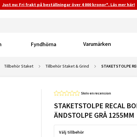
Just nu: Fri frakt på beställningar över 4 000 kronor*. Läs mer här!
Varumärken
n
Fyndhörna
Tillbehör Staket
Tillbehör Staket & Grind
STAKETSTOLPE RE
Skriv en recension
STAKETSTOLPE RECAL B
ÄNDSTOLPE GRÅ 1255MM
Välj tillbehör