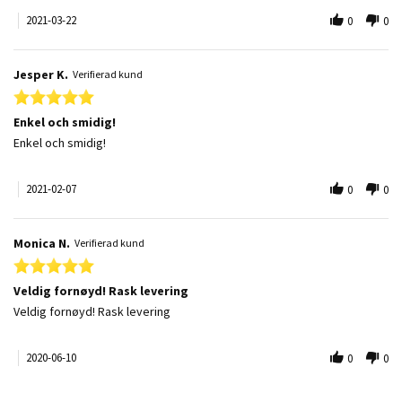
2021-03-22
0
0
Jesper K.
Verifierad kund
5.0 star rating
Enkel och smidig!
Review by Jesper K. on 7 Feb 2021
review stating Enkel och smidig!
Enkel och smidig!
2021-02-07
0
0
Monica N.
Verifierad kund
5.0 star rating
Veldig fornøyd! Rask levering
Review by Monica N. on 10 Jun 2020
review stating Veldig fornøyd! Rask levering
Veldig fornøyd! Rask levering
2020-06-10
0
0