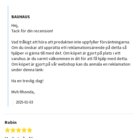
Comments by Butiksägare on Review by Philip on 21 Sep 2024
BAUHAUS
Hej,
Tack för din recension!
Vad tråkigt att höra att produkten inte uppfyller förväntningarna.
Om du önskar att upprätta ett reklamationsärende på detta så
hjälper vi gärna till med det. Om köpet är gjort på plats i ett
varuhus är du varmt välkommen in dit för att få hjälp med detta.
Om köpet är gjort på vår webshop kan du anmäla en reklamation
under denna länk:
Ha en trevlig dag!
Mvh Rhonda,
2025-01-03
Robin
5.0 star rating