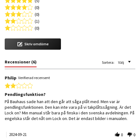
(5)
(0)
(0)
(1)
(0)
Skriv omdöme
Recensioner
(6)
Sortera:
Välj
Philip
Verifierad recensent
2.0 star rating
Pendlingsfunktion?
Review by Philip on 21 Sep 2024
review stating Pendlingsfunktion?
På Bauhaus sade han att den går att såga plåt med. Men var är
pendlingsfunktionen. Den kan inte vara på vi takplåtssågning. Är det
Lock on? Min manual står bara på finska i den svenska avdelningen. På
engelska står det nåt om Lock on. Det är endast bilder i manualen.
2024-09-21
0
0