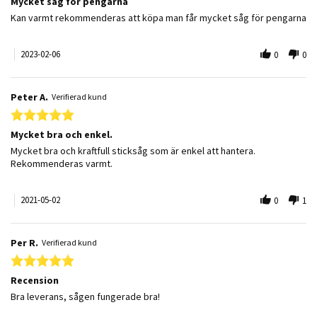
Mycket såg för pengarna
Review by Robin on 6 Feb 2023
review stating Mycket såg för pengarna
Kan varmt rekommenderas att köpa man får mycket såg för pengarna
2023-02-06
0
0
Peter A.
Verifierad kund
5.0 star rating
Mycket bra och enkel.
Review by Peter A. on 2 May 2021
review stating Mycket bra och enkel.
Mycket bra och kraftfull sticksåg som är enkel att hantera.
Rekommenderas varmt.
2021-05-02
0
1
Per R.
Verifierad kund
5.0 star rating
Recension
Review by Per R. on 22 Mar 2021
review stating Recension
Bra leverans, sågen fungerade bra!