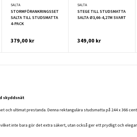
SALTA
SALTA
STORMFÖRANKRINGSSET
STEGE TILL STUDSMATTA
NG
SALTA TILL STUDSMATTA
SALTA Ø3,66-4,27M SVART
4-PACK
379,00 kr
349,00 kr
ed skyddsnät
ch ultimat prestanda. Denna rektangulära studsmatta på 244 x 366 centime
vilket inte bara gör det extra säkert, utan också ger ett prydligt och ele