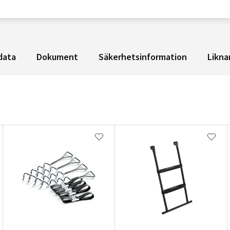
data
Dokument
Säkerhetsinformation
Likna