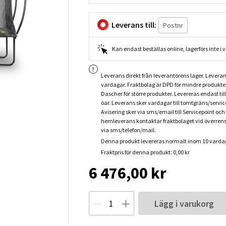
Leverans till:
Kan endast beställas online, lagerförs inte i
Leverans direkt från leverantörens lager. Leveran
vardagar. Fraktbolag är DPD för mindre produkte
Dascher för större produkter. Levereras endast til
öar. Leverans sker vardagar till tomtgräns/servic
Avisering sker via sms/email till Servicepoint och
hemleverans kontaktar fraktbolaget vid överre
via sms/telefon/mail.
Denna produkt levereras normalt inom 10 varda
Fraktpris för denna produkt: 0,00 kr
6 476,00 kr
Lägg i varukorg