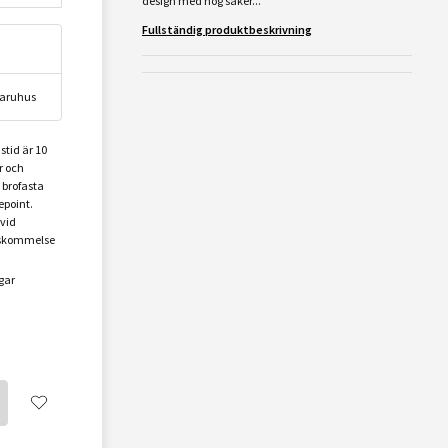
design med hög säker...
Fullständig produktbeskrivning
 varuhus
stid är 10
r och
l brofasta
epoint.
 vid
nskommelse
gar