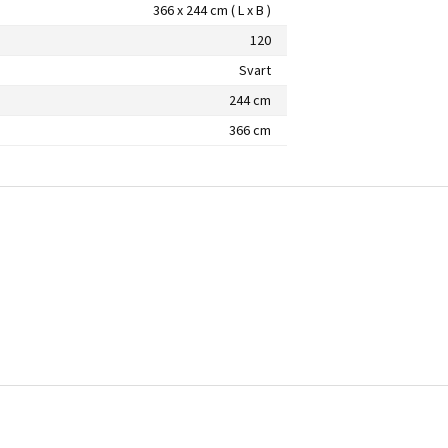
366 x 244 cm ( L x B )
120
Svart
244 cm
366 cm