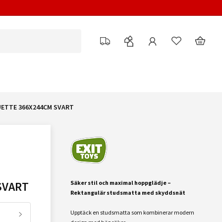
UETTE 366X244CM SVART
SVART
Säker stil och maximal hoppglädje –
Rektangulär studsmatta med skyddsnät
Upptäck en studsmatta som kombinerar modern