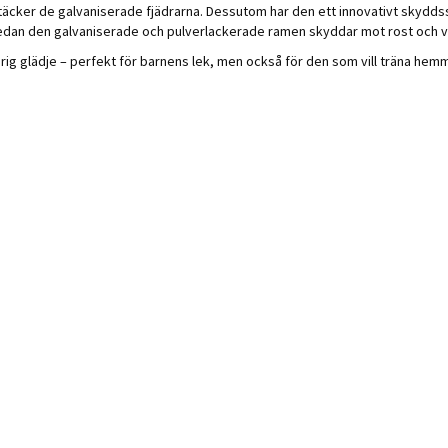
äcker de galvaniserade fjädrarna. Dessutom har den ett innovativt skyddssy
, medan den galvaniserade och pulverlackerade ramen skyddar mot rost och
rig glädje – perfekt för barnens lek, men också för den som vill träna hemm