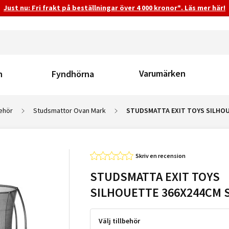
Just nu: Fri frakt på beställningar över 4 000 kronor*. Läs mer här!
Varumärken
n
Fyndhörna
behör
Studsmattor Ovan Mark
STUDSMATTA EXIT TOYS SILHO
Skriv en recension
STUDSMATTA EXIT TOYS
SILHOUETTE 366X244CM 
Välj tillbehör