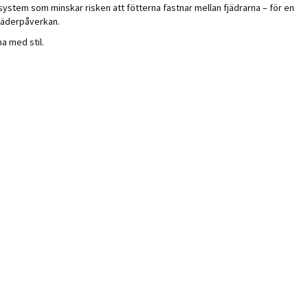
stem som minskar risken att fötterna fastnar mellan fjädrarna – för en
 väderpåverkan.
a med stil.