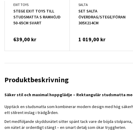
EXIT TOYS
SALTA
STEGE EXIT TOYS TILL
SET SALTA
STUDSMATTA S RAMHÖJD
ÖVERDRAG/STEGE/FÖRANKRI
50-65CM SVART
305X214CM
639,00 kr
1 019,00 kr
Produktbeskrivning
Säker stil och maximal hoppglädje – Rektangulär studsmatta m
Upptäck en studsmatta som kombinerar modern design med hög säkerhet o
ett stilrent inslag i trädgården.
Det medföljande skyddsnätet sitter spänt tack vare de böjda stolparna, 
om nätet är ordentligt stängt – en smart detalj som ökar tryggheten.