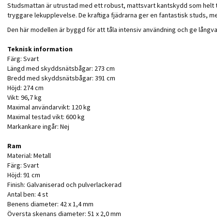
Studsmattan är utrustad med ett robust, mattsvart kantskydd som helt t
tryggare lekupplevelse. De kraftiga fjädrarna ger en fantastisk studs
Den här modellen är byggd för att tåla intensiv användning och ge långva
Teknisk information
Färg: Svart
Längd med skyddsnätsbågar: 273 cm
Bredd med skyddsnätsbågar: 391 cm
Höjd: 274 cm
Vikt: 96,7 kg
Maximal användarvikt: 120 kg
Maximal testad vikt: 600 kg
Markankare ingår: Nej
Ram
Material: Metall
Färg: Svart
Höjd: 91 cm
Finish: Galvaniserad och pulverlackerad
Antal ben: 4 st
Benens diameter: 42 x 1,4 mm
Översta skenans diameter: 51 x 2,0 mm