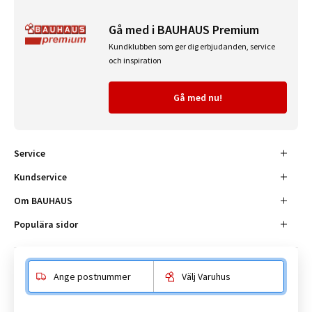
Gå med i BAUHAUS Premium
Kundklubben som ger dig erbjudanden, service
och inspiration
Gå med nu!
Service
Kundservice
Om BAUHAUS
Populära sidor
Ange postnummer
Välj Varuhus
Besöksadress
Enköpingsvägen 41, 177 38 Järfälla.