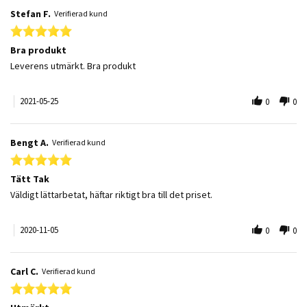
Stefan F.
Verifierad kund
5.0 star rating
Bra produkt
Review by Stefan F. on 25 May 2021
review stating Bra produkt
Leverens utmärkt. Bra produkt
2021-05-25
0
0
Bengt A.
Verifierad kund
5.0 star rating
Tätt Tak
Review by Bengt A. on 5 Nov 2020
review stating Tätt Tak
Väldigt lättarbetat, häftar riktigt bra till det priset.
2020-11-05
0
0
Carl C.
Verifierad kund
5.0 star rating