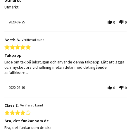
Utmärkt
Review by Carl C. on 25 Jul 2020
review stating Utmärkt
Utmärkt
2020-07-25
0
0
Berth B.
Verifierad kund
5.0 star rating
Takpapp
Review by Berth B. on 10 Jun 2020
review stating Takpapp
Lade om tak på lekstugan och använde denna takpapp. Lätt att lägga
och mycket bra vidhäftning mellan delar med det ingående
asfaltklistret.
2020-06-10
0
0
Claes E.
Verifierad kund
4.0 star rating
Bra, det funkar som de
Review by Claes E. on 10 Jun 2020
review stating Bra, det funkar som de
Bra, det funkar som de ska