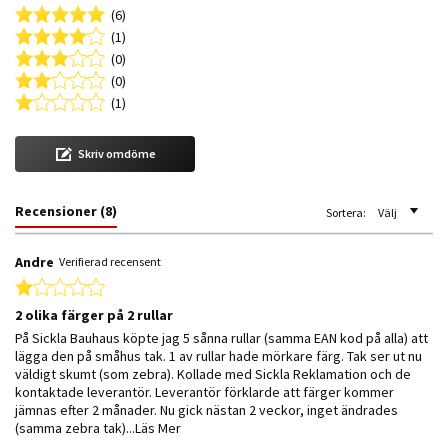
(6)
(1)
(0)
(0)
(1)
Skriv omdöme
Recensioner
(8)
Sortera:
Välj
Andre
Verifierad recensent
1.0 star rating
2 olika färger på 2 rullar
Review by Andre on 29 Aug 2023
review stating 2 olika färger på 2 rullar
På Sickla Bauhaus köpte jag 5 sånna rullar (samma EAN kod på alla) att
lägga den på småhus tak. 1 av rullar hade mörkare färg. Tak ser ut nu
väldigt skumt (som zebra). Kollade med Sickla Reklamation och de
kontaktade leverantör. Leverantör förklarde att färger kommer
jämnas efter 2 månader. Nu gick nästan 2 veckor, inget ändrades
Read more about review stating 2 olika färger
(samma zebra tak)
...Läs Mer