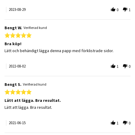
2023-08-29
0
1
Bengt W.
Verifierad kund
5.0 star rating
Bra köp!
Review by Bengt W. on 2 Aug 2022
review stating Bra köp!
Lätt och behändigt lägga denna papp med förklistrade sidor.
2022-08-02
1
0
Bengt S.
Verifierad kund
5.0 star rating
Lätt att lägga. Bra resultat.
Review by Bengt S. on 15 Jun 2021
review stating Lätt att lägga. Bra resultat.
Lätt att lägga. Bra resultat.
2021-06-15
1
0