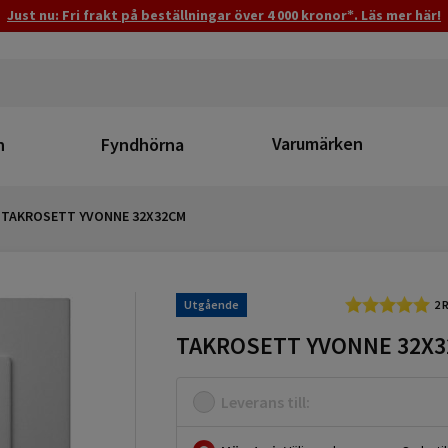
Just nu: Fri frakt på beställningar över 4 000 kronor*. Läs mer här!
Varumärken
n
Fyndhörna
TAKROSETT YVONNE 32X32CM
Utgående
2 
TAKROSETT YVONNE 32X
Leverans till: