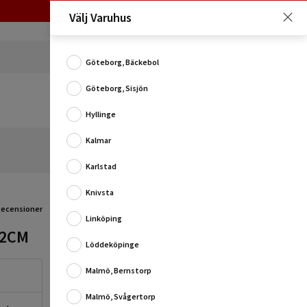
Välj Varuhus
Göteborg, Bäckebol
Göteborg, Sisjön
Hyllinge
Kalmar
Karlstad
Knivsta
Recensioner
Linköping
32CM
Takrosett i frigolit
Löddeköpinge
Med denna smidiga takrosett i frigolit så kan du ge
ditt rum en helt ny dimension - De går att måla och
Malmö, Bernstorp
är lätta att monte...
Malmö, Svågertorp
Fullständig produktbeskrivning