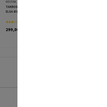
DECOSA
DECOSA
TAKROSETT DECOSA
TAKLIST MELANIE 2M
ELSA Ø35 CM
299,00 kr
149,00 kr
Sortera:
Välj