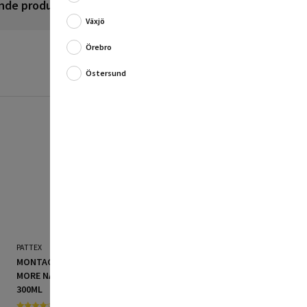
nde produkter
Recensioner
Växjö
Örebro
Östersund
PATTEX
DECOSA
MONTAGELIM PATTEX NO
TAKLIST DECOSA GLORIA
MORE NAILS PATRON
200CM
300ML