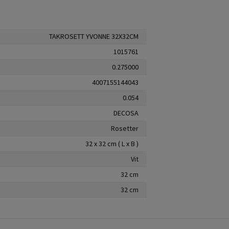
TAKROSETT YVONNE 32X32CM
1015761
0.275000
4007155144043
0.054
DECOSA
Rosetter
32 x 32 cm ( L x B )
Vit
32 cm
32 cm