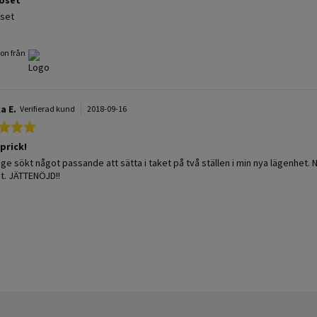
 by Jette M. on 28 Apr 2024
 stating Flot roset
oset
on från
a E.
Verifierad kund
2018-09-16
5.0 star rating
 prick!
 by Monika E. on 16 Sep 2018
stating Mitt I prick!
nge sökt något passande att sätta i taket på två ställen i min nya lägenhet. 
t. JÄTTENÖJD!!