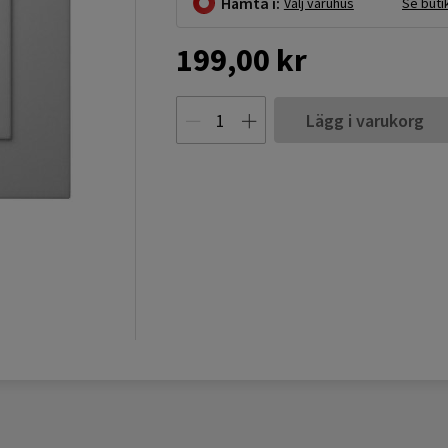
Hämta i:
Välj varuhus
Se buti
199,00 kr
Lägg i varukorg