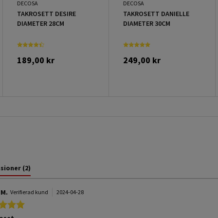
DECOSA
DECOSA
TAKROSETT DESIRE
TAKROSETT DANIELLE
DIAMETER 28CM
DIAMETER 30CM
189,00 kr
249,00 kr
nsioner
(2)
 M.
Verifierad kund
2024-04-28
5.0 star rating
roset