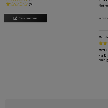
(0)
Review
review
Flot r
Recensi
Skriv omdöme
Monik
Mitt I
Review
review 
Har lä
smidig