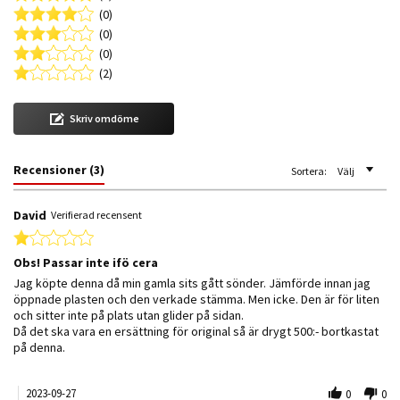
(0)
(0)
(0)
(2)
Skriv omdöme
Recensioner
(3)
Sortera:
Välj
David
Verifierad recensent
1.0 star rating
Obs! Passar inte ifö cera
Review by David on 27 Sep 2023
review stating Obs! Passar inte ifö cera
Jag köpte denna då min gamla sits gått sönder. Jämförde innan jag
öppnade plasten och den verkade stämma. Men icke. Den är för liten
och sitter inte på plats utan glider på sidan.
Då det ska vara en ersättning för original så är drygt 500:- bortkastat
på denna.
2023-09-27
0
0