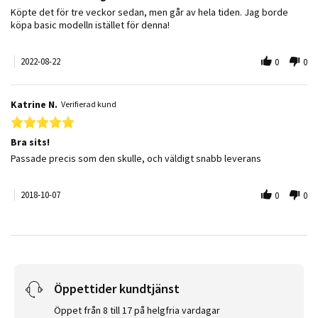
Review by Haw on 22 Aug 2022
review stating Går av varannan dag
Köpte det för tre veckor sedan, men går av hela tiden. Jag borde
köpa basic modelln istället för denna!
2022-08-22
0
0
Katrine N.
Verifierad kund
5.0 star rating
Bra sits!
Review by Katrine N. on 7 Oct 2018
review stating Bra sits!
Passade precis som den skulle, och väldigt snabb leverans
2018-10-07
0
0
Öppettider kundtjänst
Öppet från 8 till 17 på helgfria vardagar