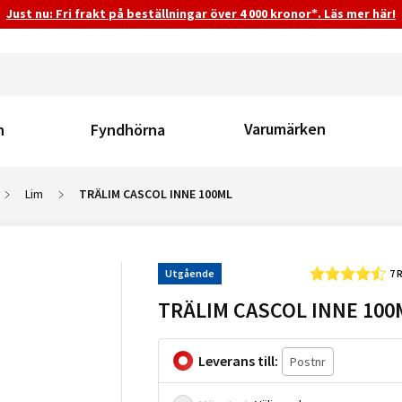
Just nu: Fri frakt på beställningar över 4 000 kronor*. Läs mer här!
Varumärken
n
Fyndhörna
Lim
TRÄLIM CASCOL INNE 100ML
Utgående
7 
TRÄLIM CASCOL INNE 100
Leverans till: