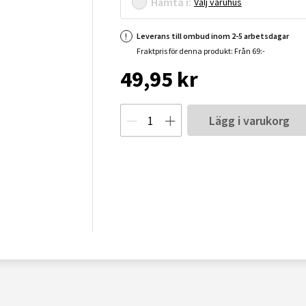
Hämta i:
Välj varuhus
Leverans till ombud inom 2-5 arbetsdagar
Fraktpris för denna produkt: Från 69:-
49,95 kr
Lägg i varukorg