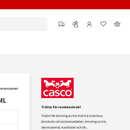
Recensioner
ML
Trälim för inomhusbruk
!
Trälim för limning av trä mot trä inomhus.
Används vid snickeriarbeten, limning av trä,
skivmaterial, kantlister och lik...