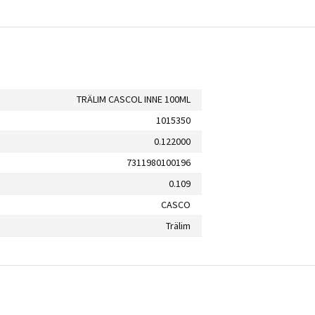
TRÄLIM CASCOL INNE 100ML
1015350
0.122000
7311980100196
0.109
CASCO
Trälim