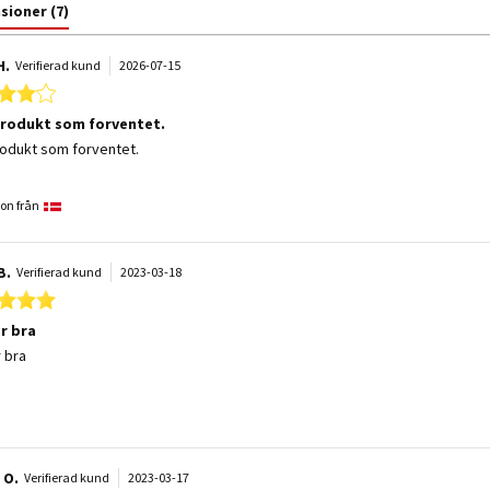
nsioner
(7)
H.
Verifierad kund
2026-07-15
4.0 star rating
produkt som forventet.
 by Allan H. on 15 Jul 2026
 stating Fint produkt som forventet.
rodukt som forventet.
on från
B.
Verifierad kund
2023-03-18
5.0 star rating
r bra
 by Albin B. on 18 Mar 2023
 stating Funkar bra
 bra
 O.
Verifierad kund
2023-03-17