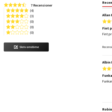
Rece
4.6 star rating
7 Recensioner
(4)
Allan 
(3)
(0)
(0)
Fint 
(0)
Review
review
Fint p
Recensi
Skriv omdöme
Albin 
Funka
Review
review
Funkar
Robin