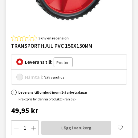
Skriv en recension
TRANSPORTHJUL PVC 150X150MM
Leverans till:
Hämta i:
Välj varuhus
Leverans till ombud inom 2-5 arbetsdagar
Fraktpris för denna produkt: Från 69:-
49,95 kr
Lägg i varukorg