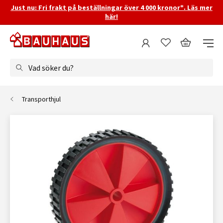
Just nu: Fri frakt på beställningar över 4 000 kronor*. Läs mer
här!
Vad söker du?
Transporthjul