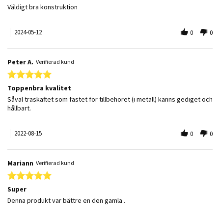
Review by Franko Z. on 12 May 2024
review stating Bästa köpet
Väldigt bra konstruktion
2024-05-12
0
0
Peter A.
Verifierad kund
5.0 star rating
Toppenbra kvalitet
Review by Peter A. on 15 Aug 2022
review stating Toppenbra kvalitet
Såväl träskaftet som fästet för tillbehöret (i metall) känns gediget och
hållbart.
2022-08-15
0
0
Mariann
Verifierad kund
5.0 star rating
Super
Review by Mariann on 1 Apr 2022
review stating Super
Denna produkt var bättre en den gamla .