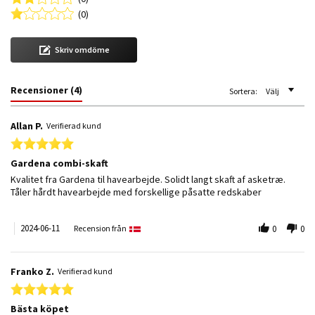
(0)
Skriv omdöme
Recensioner
(4)
Sortera:
Välj
Allan P.
Verifierad kund
5.0 star rating
Gardena combi-skaft
Review by Allan P. on 11 Jun 2024
review stating Gardena combi-skaft
Kvalitet fra Gardena til havearbejde. Solidt langt skaft af asketræ.
Tåler hårdt havearbejde med forskellige påsatte redskaber
2024-06-11
Recension från
0
0
Franko Z.
Verifierad kund
5.0 star rating
Bästa köpet