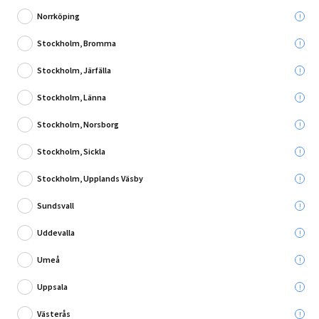
Norrköping
Stockholm, Bromma
Stockholm, Järfälla
Skriv en recension
Stockholm, Länna
TRÄSKRUV MFT XLNT FS C4 4X40MM 200ST/FRP
Stockholm, Norsborg
Stockholm, Sickla
Leverans till:
Stockholm, Upplands Väsby
Sundsvall
Hämta i:
Välj varuhus
Se butikslager
Uddevalla
119,00 kr
Umeå
Uppsala
Lägg i varukorg
Västerås