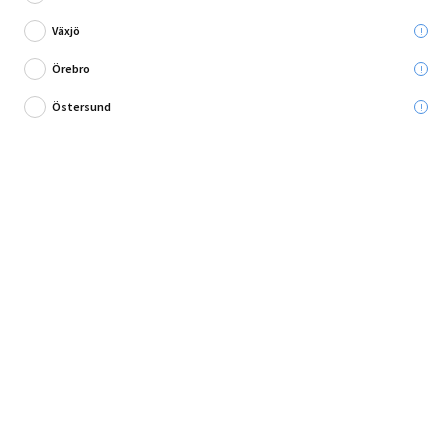
Växjö
Örebro
Östersund
Försänkt träskruv för alla dina utomhusprojekt!
Träskruv XLNT från Mft är designad för att göra ditt arbete enklare och mer
effektivt. Den ...
Fullständig produktbeskrivning
Andra köpte också
Produktbeskrivning