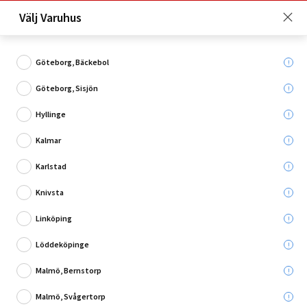
Just nu: Fri frakt på beställningar över 4 000 kronor*. Läs mer
Välj Varuhus
här!
Göteborg, Bäckebol
Göteborg, Sisjön
Vad söker du?
Hyllinge
Träskruv utomhus
Kalmar
Karlstad
Utgående
Knivsta
Linköping
Löddeköpinge
Malmö, Bernstorp
Malmö, Svågertorp