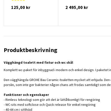
125,00 kr
2 495,00 kr
Produktbeskrivning
Vägghängd toalett med fixtur och wc skål
Komplett wc-paket för inbyggnad i modern och enkel design. I paketet ing
Den vägghängda GROHE Bau Ceramic-toaletten mycket att erbjuda. Den enkla
porslin, som inte ger bakterier någon chans att frodas samtidigt som det
Funktioner och egenskaper
- Rimless teknologi som gör att det är lättåtkomligt för rengöring
- WC-sits med softclose och Quick release för enkel rengöring
- 40-44 cm i sitthöjd