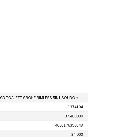
VÄGGHÄNGD TOALETT GROHE RIMLESS 5IN1 SOLIDO + WC-SKÅL BAU
1374104
37.400000
4005176390548
34.000