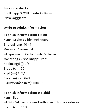
Ingår i toaletten
Spolknapp GROHE Skate Air Krom
Extra väggfäste
Övrig produktinformation
Teknisk information: Fixtur
Namn: Grohe Solido med knapp
Sitthöjd (cm): 40-44
Mekanik: Pneumatisk
Ink spolknapp: Grohe Skate Air krom
Montering av spolknapp: Front
Spolmängd (l): 3/6
Bredd (cm): 50
Höjd (cm):113,5
Djup (cm): ca 16-23
Skruvavstånd (mm): 180/230
Teknisk information: Wc-skål
Namn: Bau
Ink Sits: Vit hårdsits med softclose och quick release
Bredd (cm): 36,8