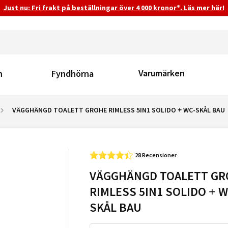
Just nu: Fri frakt på beställningar över 4 000 kronor*. Läs mer här!
Varumärken
n
Fyndhörna
VÄGGHÄNGD TOALETT GROHE RIMLESS 5IN1 SOLIDO + WC-SKÅL BAU
28 Recensioner
VÄGGHÄNGD TOALETT GR
RIMLESS 5IN1 SOLIDO + W
SKÅL BAU