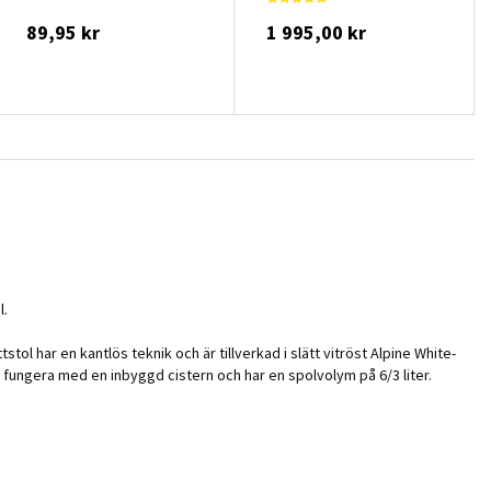
89,95 kr
1 995,00 kr
l.
 har en kantlös teknik och är tillverkad i slätt vitröst Alpine White-
t fungera med en inbyggd cistern och har en spolvolym på 6/3 liter.