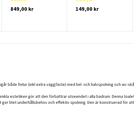
849,00 kr
149,00 kr
år både fixtur (inkl extra väggfäste) med hel- och halvspolning och wc-skå
 estetiken gör att den förbättrar utseendet i alla badrum. Denna toalettstol
 ger litet underhållsbehov och effektiv spolning. Den är konstruerad för at