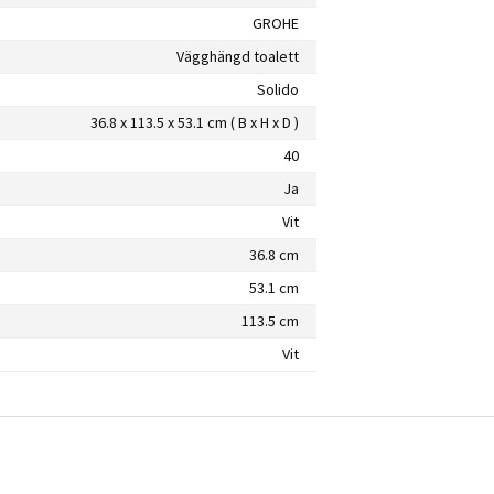
GROHE
Vägghängd toalett
Solido
36.8 x 113.5 x 53.1 cm ( B x H x D )
40
Ja
Vit
36.8 cm
53.1 cm
113.5 cm
Vit