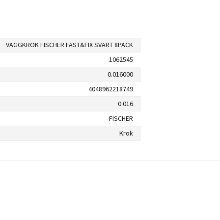
VÄGGKROK FISCHER FAST&FIX SVART 8PACK
1062545
0.016000
4048962218749
0.016
FISCHER
Krok