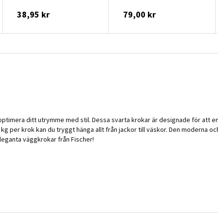
38,95 kr
79,00 kr
 optimera ditt utrymme med stil. Dessa svarta krokar är designade för att e
per krok kan du tryggt hänga allt från jackor till väskor. Den moderna och d
leganta väggkrokar från Fischer!