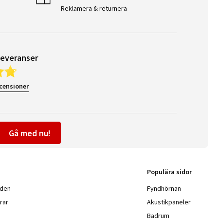
Reklamera & returnera
leveranser
ecensioner
Gå med nu!
Populära sidor
nden
Fyndhörnan
rar
Akustikpaneler
Badrum