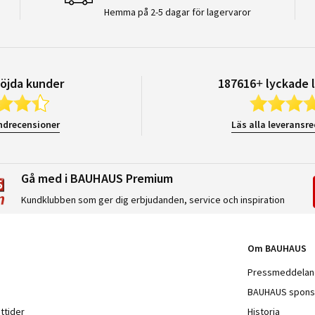
Hemma på 2-5 dagar för lagervaror
öjda kunder
187616+ lyckade 
ndrecensioner
Läs alla leveransr
Gå med i BAUHAUS Premium
Kundklubben som ger dig erbjudanden, service och inspiration
Om BAUHAUS
Pressmeddela
BAUHAUS spons
ttider
Historia