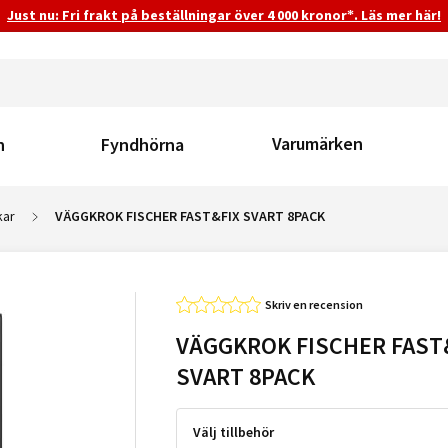
Just nu: Fri frakt på beställningar över 4 000 kronor*. Läs mer här!
Varumärken
n
Fyndhörna
kar
VÄGGKROK FISCHER FAST&FIX SVART 8PACK
Skriv en recension
VÄGGKROK FISCHER FAST
SVART 8PACK
Välj tillbehör