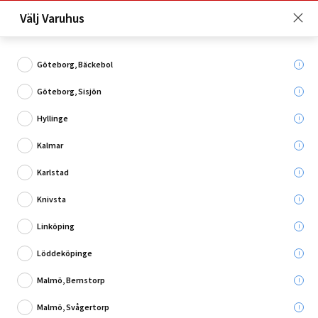
Just nu: Fri frakt på beställningar över 4 000 kronor*. Läs mer
Välj Varuhus
här!
Göteborg, Bäckebol
Göteborg, Sisjön
Vad söker du?
Hyllinge
Väggtegel
Kalmar
Karlstad
Utgående
Knivsta
Linköping
Löddeköpinge
Malmö, Bernstorp
Malmö, Svågertorp