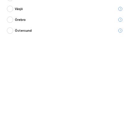
Växjö
Örebro
Östersund
Snygga hörn utan skarvar
Specialtillverkade hörn till Klimex Colorado. Med hörnen från du snygga
ytterhörn utan synliga skarvar.(tål max 70 gra...
Fullständig produktbeskrivning
Andra köpte också
Produktbeskrivning