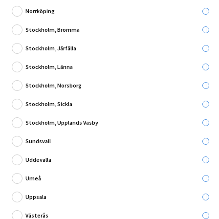
Norrköping
Stockholm, Bromma
Stockholm, Järfälla
1 Recension
Stockholm, Länna
VÄGGTEGEL HÖRN COLORADO SAHARA CREME
Stockholm, Norsborg
Leverans till:
Stockholm, Sickla
Hämta i:
Välj varuhus
Se butikslager
Stockholm, Upplands Väsby
Sundsvall
Utgående produkt - så långt lagret räcker
Uddevalla
100,00 kr
Umeå
Du sparar:
899,00 kr
Ord. pris:
999,00 kr
Uppsala
Västerås
Lägg i varukorg