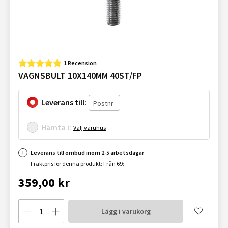
1 Recension
VAGNSBULT 10X140MM 40ST/FP
Leverans till:
Hämta i:
Välj varuhus
Leverans till ombud inom 2-5 arbetsdagar
Fraktpris för denna produkt: Från 69:-
359,00 kr
Lägg i varukorg