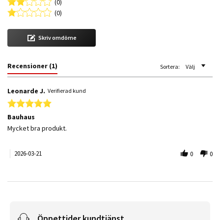
(0)
(0)
Skriv omdöme
Recensioner
(1)
Sortera:
Välj
Leonarde J.
Verifierad kund
5.0 star rating
Bauhaus
Review by Leonarde J. on 21 Mar 2026
review stating Bauhaus
Mycket bra produkt.
2026-03-21
0
0
Öppettider kundtjänst