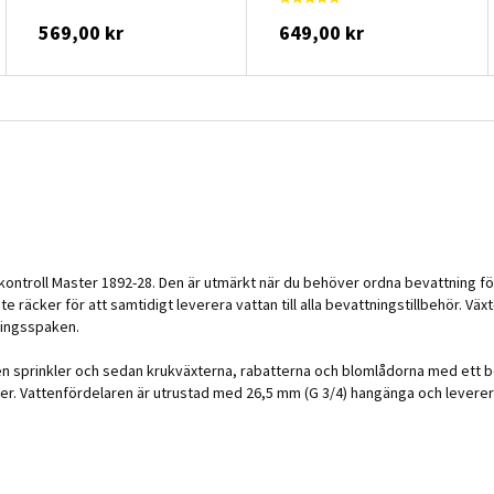
569,00 kr
649,00 kr
ntroll Master 1892-28. Den är utmärkt när du behöver ordna bevattning f
te räcker för att samtidigt leverera vattan till alla bevattningstillbehör.
ningsspaken.
 en sprinkler och sedan krukväxterna, rabatterna och blomlådorna med ett 
er. Vattenfördelaren är utrustad med 26,5 mm (G 3/4) hangänga och levere