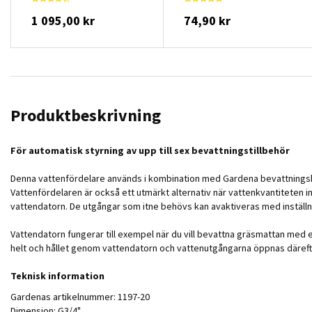
1 095,00 kr
74,90 kr
Produktbeskrivning
För automatisk styrning av upp till sex bevattningstillbehör
Denna vattenfördelare används i kombination med Gardena bevattningsko
Vattenfördelaren är också ett utmärkt alternativ när vattenkvantiteten in
vattendatorn. De utgångar som itne behövs kan avaktiveras med inställ
Vattendatorn fungerar till exempel när du vill bevattna gräsmattan med
helt och hållet genom vattendatorn och vattenutgångarna öppnas däreft
Teknisk information
Gardenas artikelnummer: 1197-20
Dimension: G3/4"