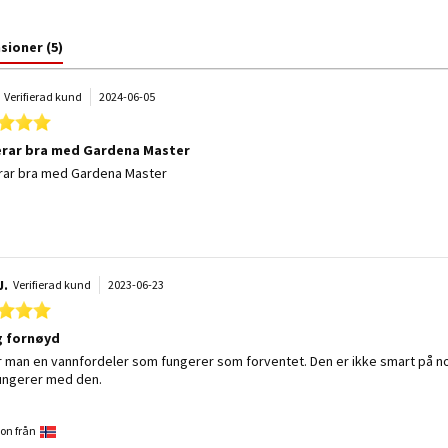
nsioner
(5)
Verifierad kund
2024-06-05
5.0 star rating
rar bra med Gardena Master
 by Jon P. on 5 Jun 2024
 stating Fungerar bra med Gardena Master
rar bra med Gardena Master
J.
Verifierad kund
2023-06-23
5.0 star rating
g fornøyd
 by Einar J. on 23 Jun 2023
 stating Veldig fornøyd
r man en vannfordeler som fungerer som forventet. Den er ikke smart på no
ungerer med den.
on från