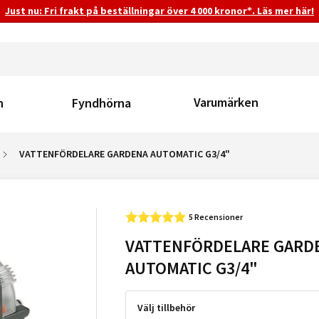
Just nu: Fri frakt på beställningar över 4 000 kronor*. Läs mer här!
Varumärken
n
Fyndhörna
VATTENFÖRDELARE GARDENA AUTOMATIC G3/4"
5 Recensioner
VATTENFÖRDELARE GARD
AUTOMATIC G3/4"
Välj tillbehör