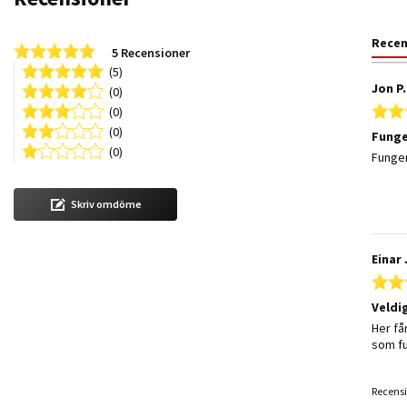
Rece
5.0 star rating
5 Recensioner
(5)
Jon P.
(0)
(0)
(0)
Funge
(0)
Review
review
Funge
Skriv omdöme
Einar 
Veldi
Review
review
Her få
som f
Recensi