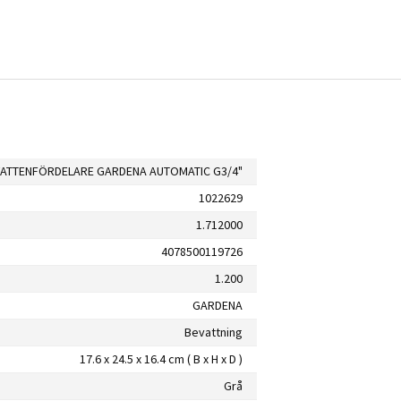
VATTENFÖRDELARE GARDENA AUTOMATIC G3/4"
1022629
1.712000
4078500119726
1.200
GARDENA
Bevattning
17.6 x 24.5 x 16.4 cm ( B x H x D )
Grå