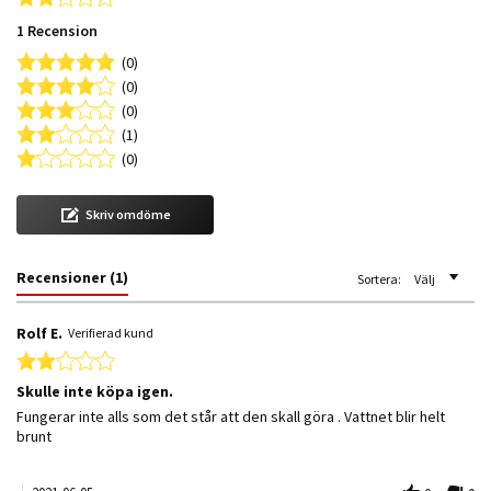
1 Recension
(0)
(0)
(0)
(1)
(0)
Skriv omdöme
Recensioner
(1)
Sortera:
Välj
Rolf E.
Verifierad kund
2.0 star rating
Skulle inte köpa igen.
Review by Rolf E. on 5 Jun 2021
review stating Skulle inte köpa igen.
Fungerar inte alls som det står att den skall göra . Vattnet blir helt
brunt