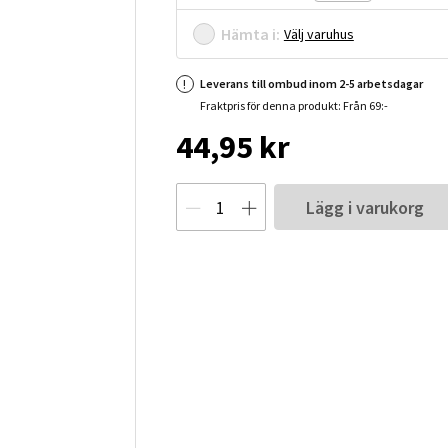
Hämta i:
Välj varuhus
Leverans till ombud inom 2-5 arbetsdagar
Fraktpris för denna produkt: Från 69:-
44,95 kr
Lägg i varukorg