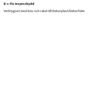
D
-c-fix insynsskydd
Verktygset med kniv och rakel till Dekorplast/Dekorfolie