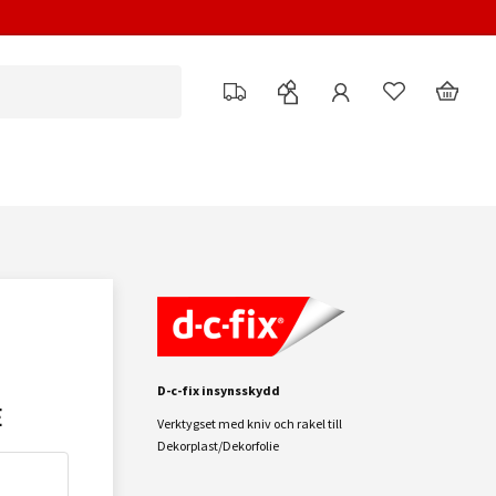
D
-c-fix insynsskydd
E
Verktygset med kniv och rakel till
Dekorplast/Dekorfolie