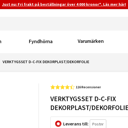
Just nu: Fri frakt på beställningar över 4 000 kronor*. Läs mer här!
Varumärken
n
Fyndhörna
VERKTYGSSET D-C-FIX DEKORPLAST/DEKORFOLIE
116 Recensioner
VERKTYGSSET D-C-FIX
DEKORPLAST/DEKORFOLI
Leverans till: