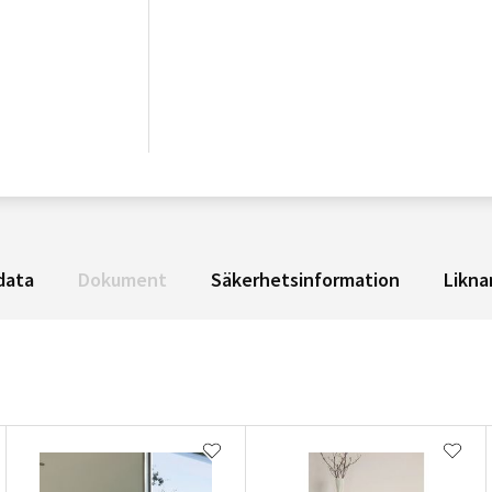
data
Dokument
Säkerhetsinformation
Likna