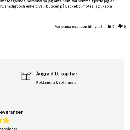
tillmötesgående personal så jag åkte hem. Väl hemma gjorde jag en
bt, smidigt och enkelt. Väl i butiken på Bäckebol mötes jag liksom
 Snurrade runt i annan butik och
Var denna recension till nytta?
0
0
Ångra ditt köp här
Reklamera & returnera
leveranser
ecensioner