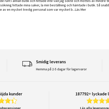
 by Fredrik D. on 6 Feb 2026
 stating VP-RÖR PM FLEX 750N 16MM 2M
de runt i annan butik och hittade inte vad jag sökte och möttes av mindre 
sökning hittade mina saker, la min beställning och hämtade i butik. Så snab
Read more about
re av en mycket trevlig personal som var mycket b
...Läs Mer
Smidig leverans
Hemma på 2-5 dagar för lagervaror
öjda kunder
187792+ lyckade 
ndrecensioner
Läs alla leveransr