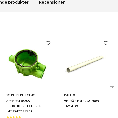
nde produkter
Recensioner
SCHNEIDER ELECTRIC
PM FLEX
APPARATDOSA
VP-RÖR PM FLEX 750N
SCHNEIDER ELECTRIC
16MM 3M
IMT37477 BP202
ENKEL/DUBBELGIPS