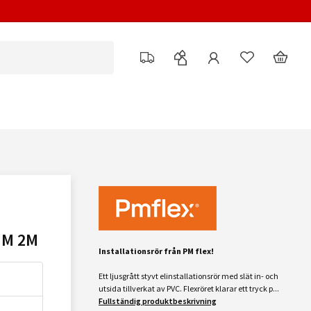
MM 2M
Installationsrör från PM flex!
Ett ljusgrått styvt elinstallationsrör med slät in- och
utsida tillverkat av PVC. Flexröret klarar ett tryck p...
Fullständig produktbeskrivning