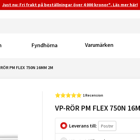
Just nu: Fri frakt på beställningar över 4 000 kronor*. Läs mer här!
Varumärken
n
Fyndhörna
-RÖR PM FLEX 750N 16MM 2M
1 Recension
VP-RÖR PM FLEX 750N 16
Leverans till: