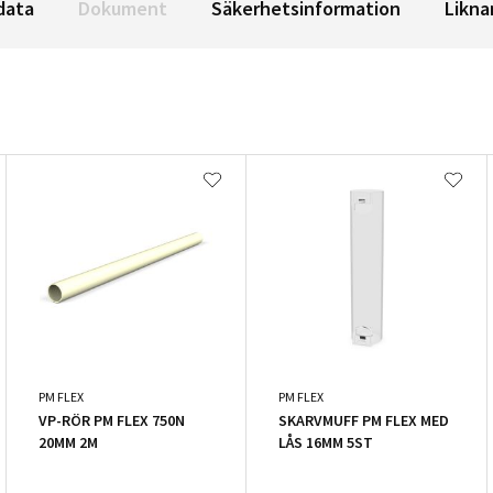
data
Dokument
Säkerhetsinformation
Likna
PM FLEX
PM FLEX
VP-RÖR PM FLEX 750N
SKARVMUFF PM FLEX MED
20MM 2M
LÅS 16MM 5ST