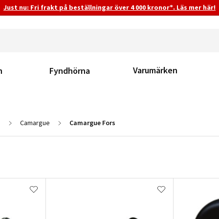
Just nu: Fri frakt på beställningar över 4 000 kronor*. Läs mer här!
Varumärken
n
Fyndhörna
e
Camargue
Camargue Fors