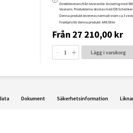
Direktleverans från leverantör. Avisering med S
leverans. Produkterna skickas med DB Schenker.
Denna produkt levereras normalt inom ca 3 veck
Fraktpris för denna produkt: 649,00 kr
Från 27 210,00 kr
Lägg i varukorg
data
Dokument
Säkerhetsinformation
Likna