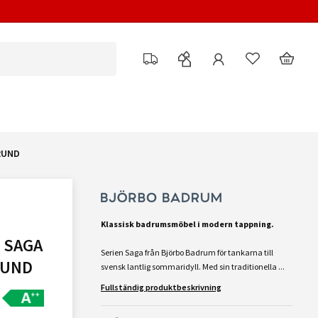
RUND
Klassisk badrumsmöbel i modern tappning.
 SAGA
Serien Saga från Björbo Badrum för tankarna till
RUND
svensk lantlig sommaridyll. Med sin traditionella ...
Fullständig produktbeskrivning