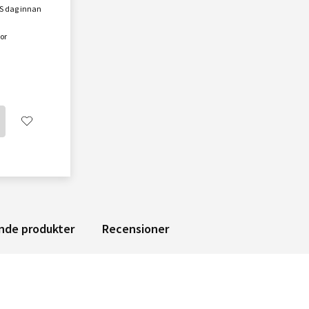
MS dag innan
or
nde produkter
Recensioner