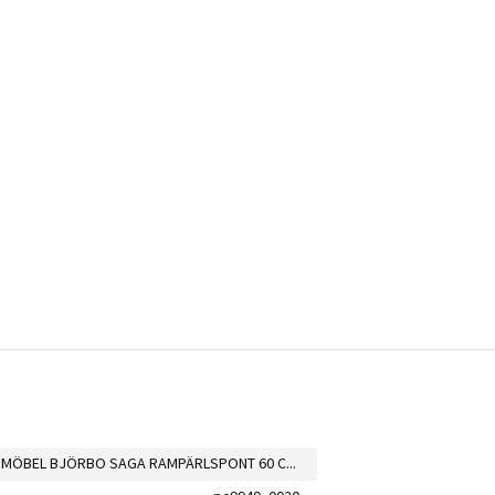
BADRUMSMÖBEL BJÖRBO SAGA RAMPÄRLSPONT 60 CM GRUND