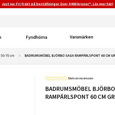
Just nu: Fri frakt på beställningar över 4 000 kronor*. Läs mer här!
Varumärken
n
Fyndhörna
 50-70 cm
BADRUMSMÖBEL BJÖRBO SAGA RAMPÄRLSPONT 60 CM G
Skriv en recension
BADRUMSMÖBEL BJÖRBO
RAMPÄRLSPONT 60 CM G