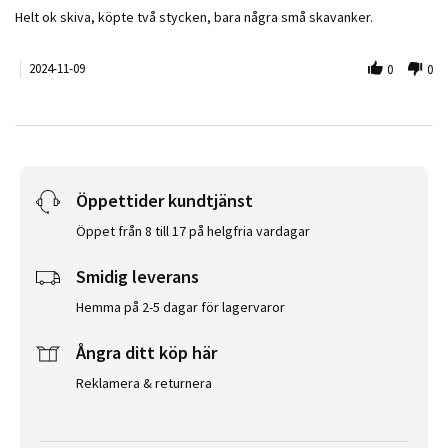
Review by CLAS W. on 9 Nov 2024
review stating Bra skiva
Helt ok skiva, köpte två stycken, bara några små skavanker.
2024-11-09
0
0
Öppettider kundtjänst
Öppet från 8 till 17 på helgfria vardagar
Smidig leverans
Hemma på 2-5 dagar för lagervaror
Ångra ditt köp här
Reklamera & returnera