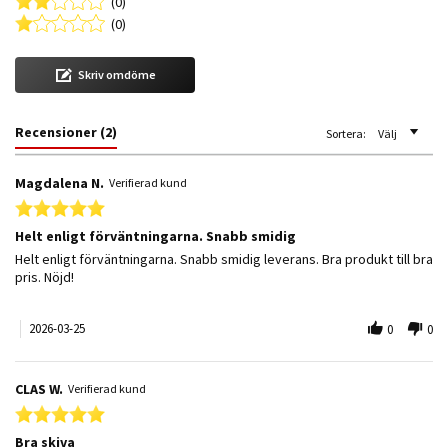
(0)
(0)
Skriv omdöme
Recensioner
(2)
Sortera:
Välj
Magdalena N.
Verifierad kund
5.0 star rating
Helt enligt förväntningarna. Snabb smidig
Review by Magdalena N. on 25 Mar 2026
review stating Helt enligt förväntningarna. Snabb smidig
Helt enligt förväntningarna. Snabb smidig leverans. Bra produkt till bra
pris. Nöjd!
2026-03-25
0
0
CLAS W.
Verifierad kund
5.0 star rating
Bra skiva