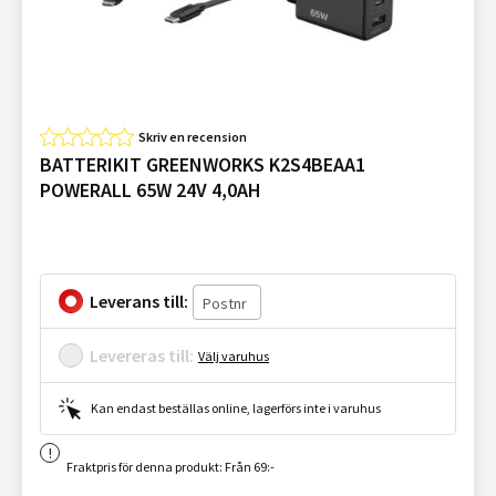
Skriv en recension
BATTERIKIT GREENWORKS K2S4BEAA1
POWERALL 65W 24V 4,0AH
Leverans till:
Levereras till:
Välj varuhus
Kan endast beställas online, lagerförs inte i varuhus
Fraktpris för denna produkt: Från 69:-