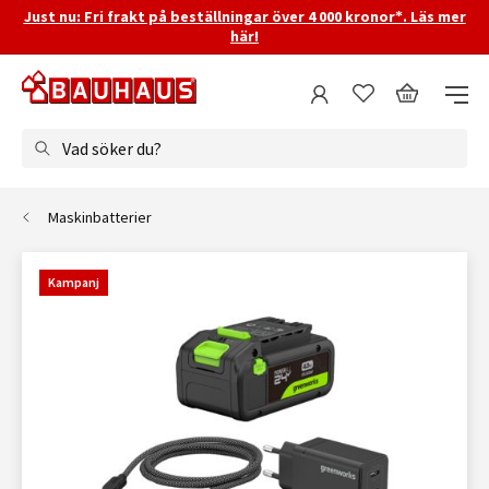
Just nu: Fri frakt på beställningar över 4 000 kronor*. Läs mer
här!
Vad söker du?
Maskinbatterier
Kampanj