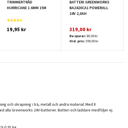
TRIMMERTRÅD
BATTERI GREENWORKS
HURRICANE 1.6MM 15M
BA2420CA1 POWERALL
24V 2,0AH
19,95 kr
319,00 kr
Du sparar:
80,00 kr
Ord. pris:
399,00 kr
ing och skrapning i trä, metall och andra material. Med 8
ed alla Greenworks 24V-batterier. Batteri och laddare medföljer ej.
ch 0,91 kg