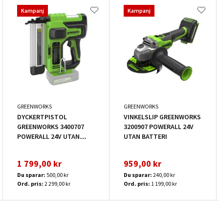
Kampanj
Kampanj
GREENWORKS
GREENWORKS
DYCKERTPISTOL
VINKELSLIP GREENWORKS
GREENWORKS 3400707
3200907 POWERALL 24V
POWERALL 24V UTAN
UTAN BATTERI
BATTERI
1 799,00 kr
959,00 kr
Du sparar:
500,00 kr
Du sparar:
240,00 kr
Ord. pris:
2 299,00 kr
Ord. pris:
1 199,00 kr