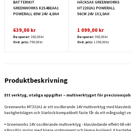
BATTERIKIT
HÄCKSAX GREENWORKS
GREENWORKS K2S4BEAA1
HT2202A1 POWERALL
POWERALL 65W 24V 4,0AH
56CM 24V 1X2,0AH
639,00 kr
1 099,00 kr
Du sparar:
160,00 kr
Du sparar:
300,00 kr
Ord. pris:
799,00 kr
Ord. pris:
1 399,00 kr
Produktbeskrivning
Ett verktyg, otaliga uppgifter – multiverktyget för precisionsjob
Greenworks MT332A1 är ett oscillerande 24V multiverktyg med klassledande
hastighetslägen och Starlock-kompatibelt fäste får du ett mångsidigt ver
• Greenworks 24V oscillerande multiverktyg - klassledande effekt-till-vikt
• Borstlös motor med högre vridmoment och längre livslängd. 8 hastighet