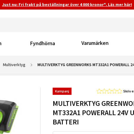
Just nu: Fri frakt på beställningar över 4 000 kronor*. Läs mer här!
Varumärken
n
Fyndhörna
Multiverktyg
MULTIVERKTYG GREENWORKS MT332A1 POWERALL 24
Kampanj
Skriv 
MULTIVERKTYG GREENWO
MT332A1 POWERALL 24V 
BATTERI