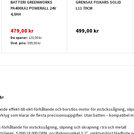
BATTERI GREENWORKS
GRENSAX FISKARS SOLID
PA400XA1 POWERALL 24V
L11 70CM
4,0AH
479,00 kr
499,00 kr
Du sparar:
120,00 kr
Ord. pris:
599,00 kr
b!
 effekt-till-vikt-förhållande och borstlös motor för instickssågning, slipn
ktyg som klarar de flesta precisionsuppgifter. Utan batteri – kompatibel m
-förhållande för instickssågning, slipning och skrapning i trä och metall
slägen, 5 000-18 000 OPM, oscillationsvinkel 3,2°, verktygslöst bladbyte o