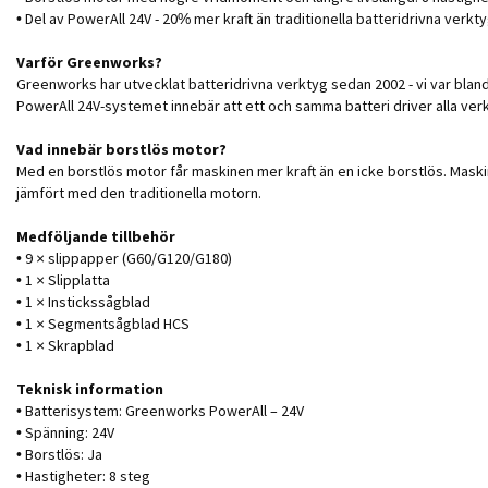
• Del av PowerAll 24V - 20% mer kraft än traditionella batteridrivna verktyg
Varför Greenworks?
Greenworks har utvecklat batteridrivna verktyg sedan 2002 - vi var bland 
PowerAll 24V-systemet innebär att ett och samma batteri driver alla verk
Vad innebär borstlös motor?
Med en borstlös motor får maskinen mer kraft än en icke borstlös. Maskin
jämfört med den traditionella motorn.
Medföljande tillbehör
• 9 × slippapper (G60/G120/G180)
• 1 × Slipplatta
• 1 × Instickssågblad
• 1 × Segmentsågblad HCS
• 1 × Skrapblad
Teknisk information
• Batterisystem: Greenworks PowerAll – 24V
• Spänning: 24V
• Borstlös: Ja
• Hastigheter: 8 steg