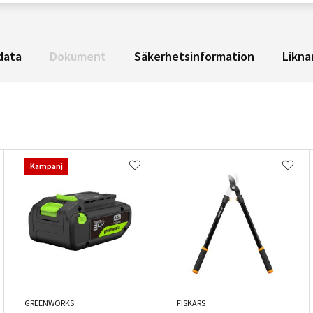
data
Dokument
Säkerhetsinformation
Likna
Kampanj
GREENWORKS
FISKARS