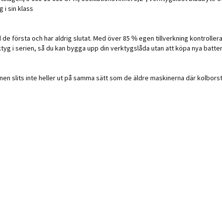
 i sin klass
de första och har aldrig slutat. Med över 85 % egen tillverkning kontrollerar
tyg i serien, så du kan bygga upp din verktygslåda utan att köpa nya batter
en slits inte heller ut på samma sätt som de äldre maskinerna där kolborste