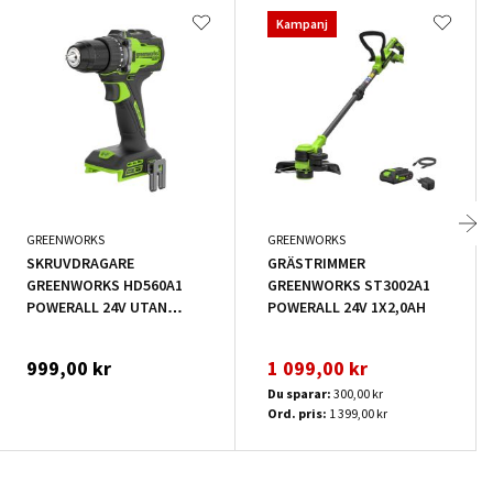
Kampanj
GREENWORKS
GREENWORKS
SKRUVDRAGARE
GRÄSTRIMMER
GREENWORKS HD560A1
GREENWORKS ST3002A1
POWERALL 24V UTAN
POWERALL 24V 1X2,0AH
BATTERI
999,00 kr
1 099,00 kr
Du sparar:
300,00 kr
Ord. pris:
1 399,00 kr