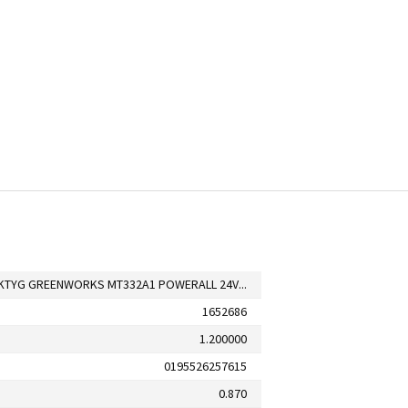
MULTIVERKTYG GREENWORKS MT332A1 POWERALL 24V UTAN BATTERI
1652686
1.200000
0195526257615
0.870