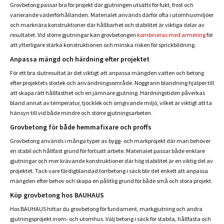
Grovbetong passar bra för projekt där gjutningen utsätts för fukt, frost och
varierande väderförhållanden. Materialet används därför ofta i utomhusmiljöer
och marknära konstruktioner där hållbarhet och stabilitet är viktiga delar av
resultatet. Vid större gjutningar kan grovbetongen
kombineras med armering
för
att ytterligare stärka konstruktionen och minska risken för sprickbildning.
Anpassa mängd och härdning efter projektet
För ett bra slutresultat är det viktigt att anpassa mängden vatten och betong
efter projektets storlek och användningsområde. Noggrann blandning hjälper till
att skapa rätt hållfasthet och en jämnare gjutning. Härdningstiden påverkas
bland annat av temperatur, tjocklek och omgivande miljö, vilket är viktigt att ta
hänsyn till vid både mindre och större gjutningsarbeten.
Grovbetong för både hemmafixare och proffs
Grovbetong används i många typer av bygg- och markprojekt där man behöver
en stabil och hållfast grund för fortsatt arbete. Materialet passar både enklare
gjutningar och mer krävande konstruktioner där hög stabilitet är en viktig del av
projektet. Tack vare färdigblandad torrbetong i säck blir det enkelt att anpassa
mängden efter behov och skapa en pålitlig grund för både små och stora projekt.
Köp grovbetong hos BAUHAUS
Hos BAUHAUS hittar du grovbetong för fundament, markgjutning och andra
gjutningsprojekt inom- och utomhus. Välj betong i säck för stabila, hållfasta och