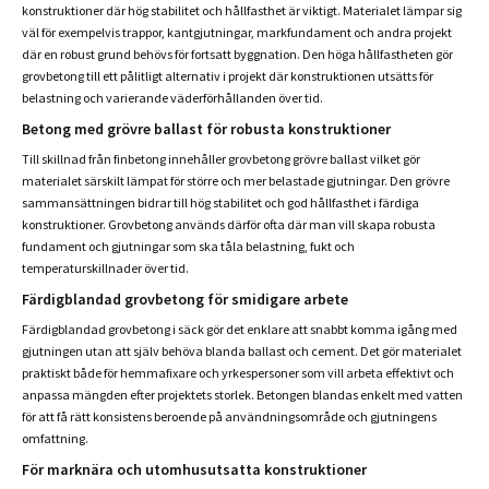
konstruktioner där hög stabilitet och hållfasthet är viktigt. Materialet lämpar sig
väl för exempelvis trappor, kantgjutningar, markfundament och andra projekt
där en robust grund behövs för fortsatt byggnation. Den höga hållfastheten gör
grovbetong till ett pålitligt alternativ i projekt där konstruktionen utsätts för
belastning och varierande väderförhållanden över tid.
Betong med grövre ballast för robusta konstruktioner
Till skillnad från finbetong innehåller grovbetong grövre ballast vilket gör
materialet särskilt lämpat för större och mer belastade gjutningar. Den grövre
sammansättningen bidrar till hög stabilitet och god hållfasthet i färdiga
konstruktioner. Grovbetong används därför ofta där man vill skapa robusta
fundament och gjutningar som ska tåla belastning, fukt och
temperaturskillnader över tid.
Färdigblandad grovbetong för smidigare arbete
Färdigblandad grovbetong i säck gör det enklare att snabbt komma igång med
gjutningen utan att själv behöva blanda ballast och cement. Det gör materialet
praktiskt både för hemmafixare och yrkespersoner som vill arbeta effektivt och
anpassa mängden efter projektets storlek. Betongen blandas enkelt med vatten
för att få rätt konsistens beroende på användningsområde och gjutningens
omfattning.
För marknära och utomhusutsatta konstruktioner