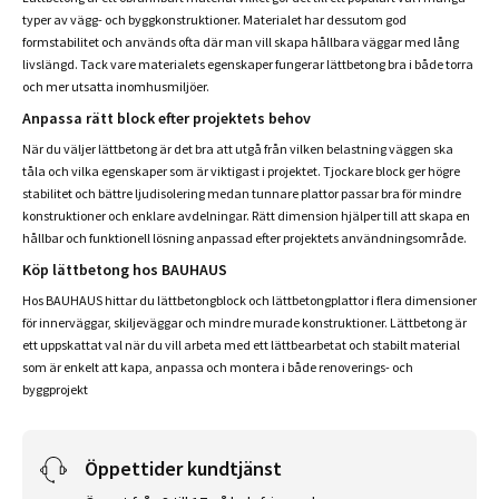
typer av vägg- och byggkonstruktioner. Materialet har dessutom god
formstabilitet och används ofta där man vill skapa hållbara väggar med lång
livslängd. Tack vare materialets egenskaper fungerar lättbetong bra i både torra
och mer utsatta inomhusmiljöer.
Anpassa rätt block efter projektets behov
När du väljer lättbetong är det bra att utgå från vilken belastning väggen ska
tåla och vilka egenskaper som är viktigast i projektet. Tjockare block ger högre
stabilitet och bättre ljudisolering medan tunnare plattor passar bra för mindre
konstruktioner och enklare avdelningar. Rätt dimension hjälper till att skapa en
hållbar och funktionell lösning anpassad efter projektets användningsområde.
Köp lättbetong hos BAUHAUS
Hos BAUHAUS hittar du lättbetongblock och lättbetongplattor i flera dimensioner
för innerväggar, skiljeväggar och mindre murade konstruktioner. Lättbetong är
ett uppskattat val när du vill arbeta med ett lättbearbetat och stabilt material
som är enkelt att kapa, anpassa och montera i både renoverings- och
byggprojekt
Öppettider kundtjänst