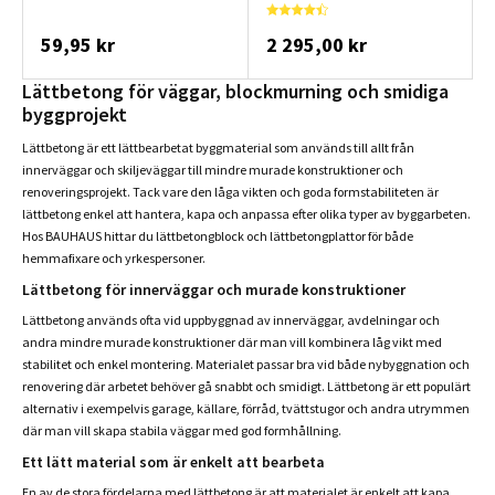
59,95 kr
2 295,00 kr
Lättbetong för väggar, blockmurning och smidiga
byggprojekt
Lättbetong är ett lättbearbetat byggmaterial som används till allt från
innerväggar och skiljeväggar till mindre murade konstruktioner och
renoveringsprojekt. Tack vare den låga vikten och goda formstabiliteten är
lättbetong enkel att hantera, kapa och anpassa efter olika typer av byggarbeten.
Hos BAUHAUS hittar du lättbetongblock och lättbetongplattor för både
hemmafixare och yrkespersoner.
Lättbetong för innerväggar och murade konstruktioner
Lättbetong används ofta vid uppbyggnad av innerväggar, avdelningar och
andra mindre murade konstruktioner där man vill kombinera låg vikt med
stabilitet och enkel montering. Materialet passar bra vid både nybyggnation och
renovering där arbetet behöver gå snabbt och smidigt. Lättbetong är ett populärt
alternativ i exempelvis garage, källare, förråd, tvättstugor och andra utrymmen
där man vill skapa stabila väggar med god formhållning.
Ett lätt material som är enkelt att bearbeta
En av de stora fördelarna med lättbetong är att materialet är enkelt att kapa,