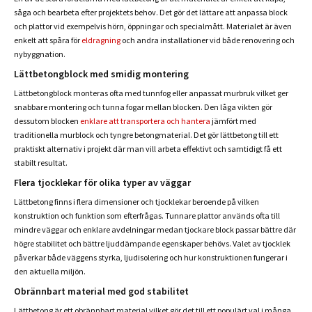
såga och bearbeta efter projektets behov. Det gör det lättare att anpassa block
och plattor vid exempelvis hörn, öppningar och specialmått. Materialet är även
enkelt att spåra för
eldragning
och andra installationer vid både renovering och
nybyggnation.
Lättbetongblock med smidig montering
Lättbetongblock monteras ofta med tunnfog eller anpassat murbruk vilket ger
snabbare montering och tunna fogar mellan blocken. Den låga vikten gör
dessutom blocken
enklare att transportera och hantera
jämfört med
traditionella murblock och tyngre betongmaterial. Det gör lättbetong till ett
praktiskt alternativ i projekt där man vill arbeta effektivt och samtidigt få ett
stabilt resultat.
Flera tjocklekar för olika typer av väggar
Lättbetong finns i flera dimensioner och tjocklekar beroende på vilken
konstruktion och funktion som efterfrågas. Tunnare plattor används ofta till
mindre väggar och enklare avdelningar medan tjockare block passar bättre där
högre stabilitet och bättre ljuddämpande egenskaper behövs. Valet av tjocklek
påverkar både väggens styrka, ljudisolering och hur konstruktionen fungerar i
den aktuella miljön.
Obrännbart material med god stabilitet
Lättbetong är ett obrännbart material vilket gör det till ett populärt val i många