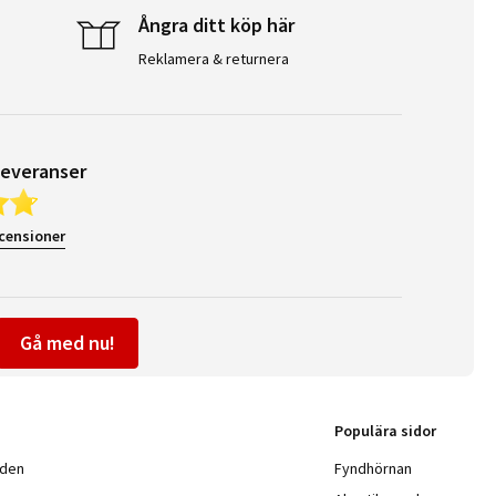
Ångra ditt köp här
Reklamera & returnera
leveranser
ecensioner
Gå med nu!
Populära sidor
nden
Fyndhörnan