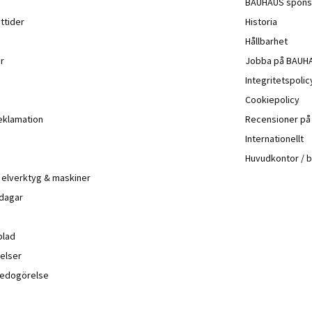
BAUHAUS spons
ttider
Historia
Hållbarhet
r
Jobba på BAUH
Integritetspoli
Cookiepolicy
eklamation
Recensioner p
Internationellt
Huvudkontor / 
å elverktyg & maskiner
 dagar
blad
elser
sredogörelse