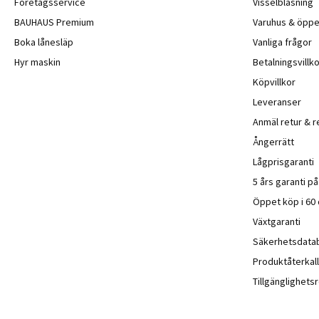
Företagsservice
Visselblåsning
BAUHAUS Premium
Varuhus & öppe
Boka lånesläp
Vanliga frågor
Hyr maskin
Betalningsvillko
Köpvillkor
Leveranser
Anmäl retur & r
Ångerrätt
Lågprisgaranti
5 års garanti p
Öppet köp i 60
Växtgaranti
Säkerhetsdata
Produktåterkall
Tillgänglighet