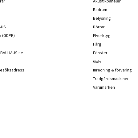
rar
Akustikpaneler
Badrum
Belysning
AUS
Dörrar
cy (GDPR)
Elverktyg
Färg
å BAUHAUS.se
Fönster
Golv
besöksadress
Inredning & förvaring
Trädgårdsmaskiner
Varumärken