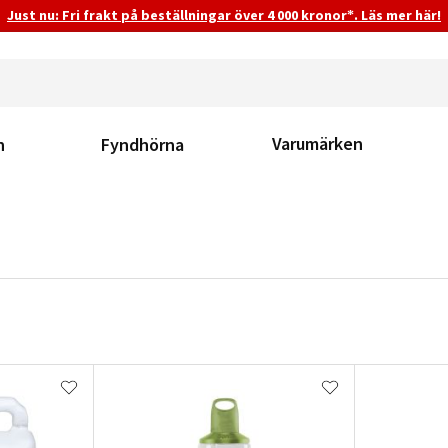
Just nu: Fri frakt på beställningar över 4 000 kronor*. Läs mer här!
Varumärken
n
Fyndhörna