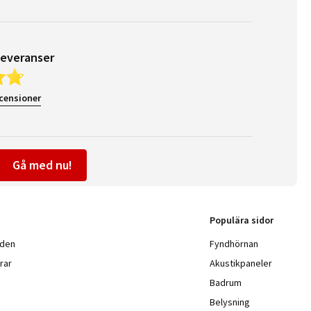
leveranser
ecensioner
Gå med nu!
Populära sidor
nden
Fyndhörnan
rar
Akustikpaneler
Badrum
Belysning