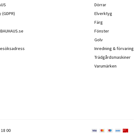
AUS
Dörrar
cy (GDPR)
Elverktyg
Färg
å BAUHAUS.se
Fönster
Golv
besöksadress
Inredning & förvaring
Trädgårdsmaskiner
Varumärken
 18 00