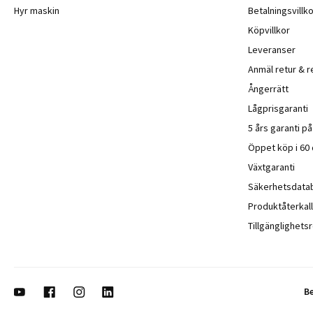
Hyr maskin
Betalningsvillko
Köpvillkor
Leveranser
Anmäl retur & r
Ångerrätt
Lågprisgaranti
5 års garanti p
Öppet köp i 60
Växtgaranti
Säkerhetsdata
Produktåterkall
Tillgänglighet
B