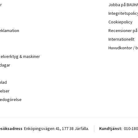
r
Jobba på BAUH
Integritetspoli
Cookiepolicy
eklamation
Recensioner p
Internationellt
Huvudkontor / 
å elverktyg & maskiner
 dagar
blad
elser
sredogörelse
esöksadress
Enköpingsvägen 41, 177 38 Järfälla.
Kundtjänst:
010-180