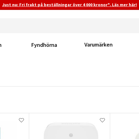
Just nu: Fri frakt på beställningar över 4 000 kronor*. Läs mer här!
Varumärken
n
Fyndhörna