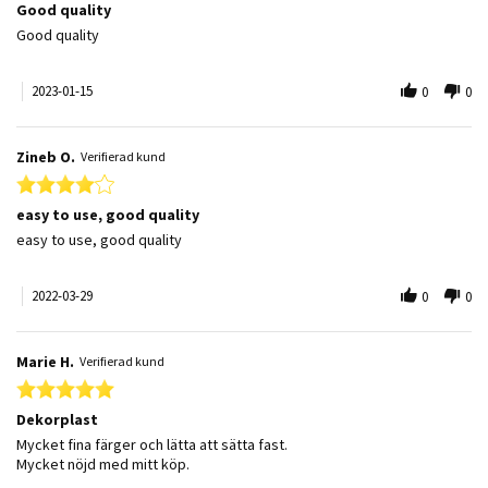
Good quality
Review by Carime K. on 15 Jan 2023
review stating Good quality
Good quality
2023-01-15
0
0
Zineb O.
Verifierad kund
4.0 star rating
easy to use, good quality
Review by Zineb O. on 29 Mar 2022
review stating easy to use, good quality
easy to use, good quality
2022-03-29
0
0
Marie H.
Verifierad kund
5.0 star rating
Dekorplast
Review by Marie H. on 11 Jun 2021
review stating Dekorplast
Mycket fina färger och lätta att sätta fast.
Mycket nöjd med mitt köp.