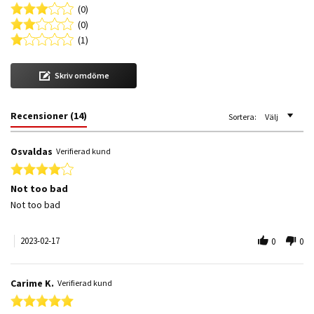
(0)
(0)
(1)
Skriv omdöme
Recensioner
(14)
Sortera:
Välj
Osvaldas
Verifierad kund
4.0 star rating
Not too bad
Review by Osvaldas on 17 Feb 2023
review stating Not too bad
Not too bad
2023-02-17
0
0
Carime K.
Verifierad kund
5.0 star rating