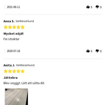
2021-06-11
0
0
Anna S.
Verifierad kund
5.0 star rating
Mycket nöjd!
Review by Anna S. on 18 Jul 2020
review stating Mycket nöjd!
Fin struktur
2020-07-18
0
0
Anita J.
Verifierad kund
5.0 star rating
Jättebra
Review by Anita J. on 2 Feb 2020
review stating Jättebra
Blev snyggt. Lätt att sätta dit.