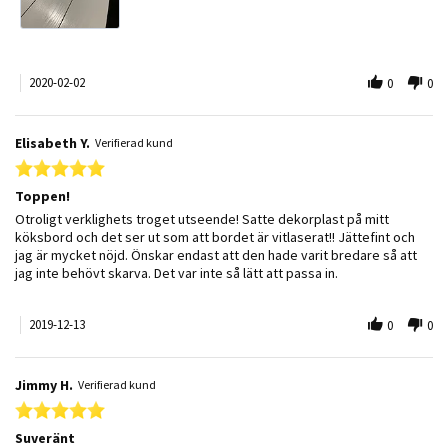
2020-02-02
0
0
Elisabeth Y.
Verifierad kund
5.0 star rating
Toppen!
Review by Elisabeth Y. on 13 Dec 2019
review stating Toppen!
Otroligt verklighets troget utseende! Satte dekorplast på mitt
köksbord och det ser ut som att bordet är vitlaserat!! Jättefint och
jag är mycket nöjd. Önskar endast att den hade varit bredare så att
jag inte behövt skarva. Det var inte så lätt att passa in.
2019-12-13
0
0
Jimmy H.
Verifierad kund
5.0 star rating
Suveränt