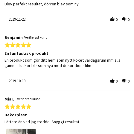
Review by Jimmy H. on 22 Nov 2019
review stating Suveränt
Blev perfekt resultat, dörren blev som ny.
2019-11-22
0
0
Benjamin
Verifierad kund
5.0 star rating
En fantastisk produkt
Review by Benjamin on 19 Oct 2019
review stating En fantastisk produkt
En produkt som gör ditt hem som nytt köket vardagsrum mm alla
gammal luckor blir som nya med dekorationsfilm
2019-10-19
0
0
Mia L.
Verifierad kund
5.0 star rating
Dekorplast
Review by Mia L. on 18 May 2018
review stating Dekorplast
Lättare än vad jag trodde. Snyggt resultat