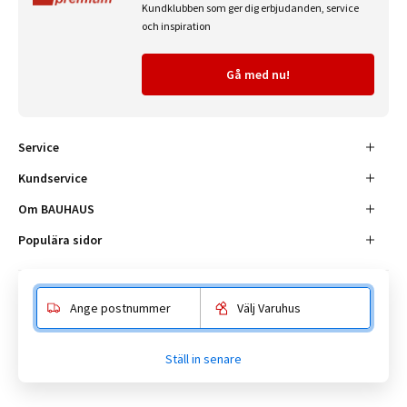
Kundklubben som ger dig erbjudanden, service
och inspiration
Gå med nu!
Service
Kundservice
Om BAUHAUS
Populära sidor
Ange postnummer
Välj Varuhus
Besöksadress
Enköpingsvägen 41, 177 38 Järfälla.
Ställ in senare
Kundtjänst:
010-180 18 00