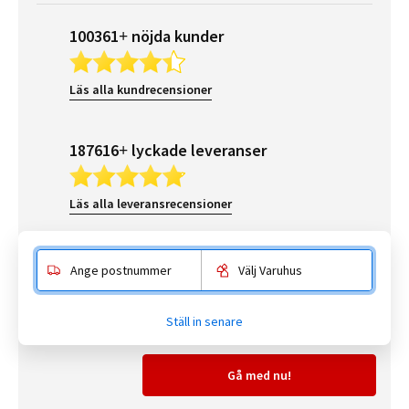
100361+ nöjda kunder
Läs alla kundrecensioner
187616+ lyckade leveranser
Läs alla leveransrecensioner
Ange postnummer
Välj Varuhus
Gå med i BAUHAUS Premium
Kundklubben som ger dig erbjudanden, service
Ställ in senare
och inspiration
Gå med nu!