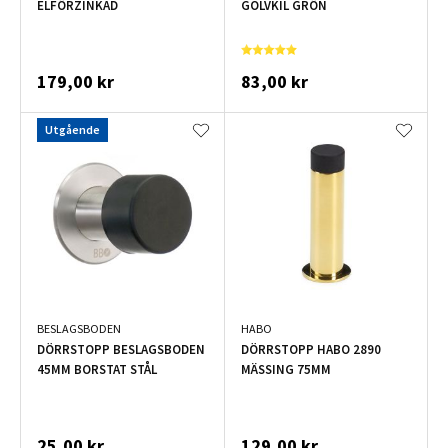
ELFÖRZINKAD
GOLVKIL GRÖN
179,00 kr
83,00 kr
Utgående
BESLAGSBODEN
HABO
DÖRRSTOPP BESLAGSBODEN
DÖRRSTOPP HABO 2890
45MM BORSTAT STÅL
MÄSSING 75MM
25,00 kr
129,00 kr