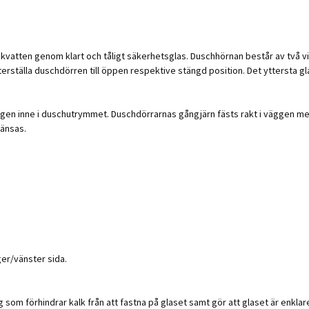
atten genom klart och tåligt säkerhetsglas. Duschhörnan består av två vik
terställa duschdörren till öppen respektive stängd position. Det yttersta gl
äggen inne i duschutrymmet. Duschdörrarnas gångjärn fästs rakt i väggen m
ränsas.
er/vänster sida.
om förhindrar kalk från att fastna på glaset samt gör att glaset är enklare 