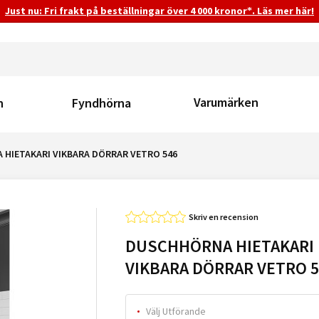
Just nu: Fri frakt på beställningar över 4 000 kronor*. Läs mer här!
Varumärken
n
Fyndhörna
HIETAKARI VIKBARA DÖRRAR VETRO 546
Skriv en recension
DUSCHHÖRNA HIETAKARI
VIKBARA DÖRRAR VETRO 5
Välj Utförande