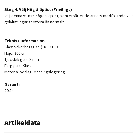
Steg 4. Välj Hög Släplist (Frivilligt)
Välj denna 50 mm höga släplist, som ersätter de annars medföljande 28
golvlutningar är större än normalt.
Teknisk information
Glas: Säkerhetsglas (EN 12150)
Höjd: 200 cm
Tjocklek glas: 8 mm
Färg glas: Klart
Material beslag: Mässingslegering
Garanti
20 år
Artikeldata