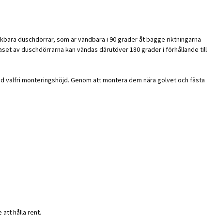
bara duschdörrar, som är vändbara i 90 grader åt bägge riktningarna
aset av duschdörrarna kan vändas därutöver 180 grader i förhållande till
ed valfri monteringshöjd. Genom att montera dem nära golvet och fästa
att hålla rent.