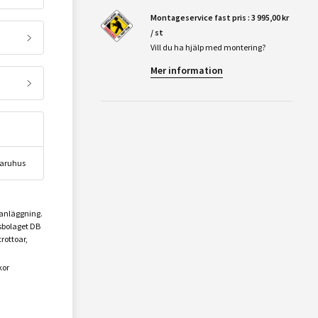
Montageservice fast pris : 3 995,00 kr
/ st
Vill du ha hjälp med montering?
Mer information
 varuhus
sanläggning.
sbolaget DB
trottoar,
kor