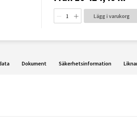
Lägg i varukorg
data
Dokument
Säkerhetsinformation
Likna