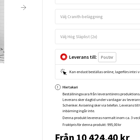
Välj Cranith-beläggning
Välj Hög Släplist (2x)
Leverans till:
Kan endast beställas online, lagerförs inte i
Hietakari
Beställningsvara från leverantörens produktion
Leverans sker dagtid under vardagar av leveran
Schenker. Avisering sker via telefon. Leverans till 
inbärning ingår inte.
Denna produkt levereras normalt inom ca. 3 vec
Fraktpris för denna produkt: 995,00 kr
Från 10 424,40 kr