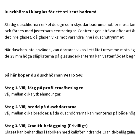
Duschhörna i klarglas för ett stilrent badrum!
Stadig duschhörna i enkel design som skyddar badrumsmöbler mot stänkv
och förses med justerbara centreringar. Centreringen strävar efter att å
det inre glaset, då glasen viks mot varandra inne i duschutrymmet.
När duschen inte används, kan dörrarna vikas i ett litet utrymme mot v
de 28 mm höga släplisterna på glasunderkanterna kan vattenflödet beg
Så här köper du duschhörnan Vetro 546:
Steg 1. Välj färg på profilerna/beslagen
Välj mellan olika ytbehandlingar.
Steg 2. Välj bredd på duschdörrarna
Välj mellan olika bredder. Båda duschdörrarna kan monteras på både hög
Steg 3. Välj Cranith-beläggning (Frivilligt)
Glaset kan behandlas i fabriken med kalkförhindrande Cranith-beläggning s