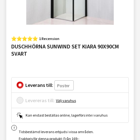
1 Recension
DUSCHHÖRNA SUNWIND SET KIARA 90X90CM
SVART
Leverans till:
Levereras till:
Välj varuhus
Kan endast beställas online, lagerförs inte i varuhus
Tidsbestämd leverans erbjuds i vissa områden.
Fraktpris för denna produkt: Från 169:-