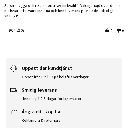
Review by Elis G. on 8 Dec 2024
review stating Duschhörna Kiara
Supersnygga och rejäla dörrar av fin kvalité! Väldigt nöjd över dessa,
motsvarar förväntningarna och hemleverans gjorde det otroligt
smidigt!
2024-12-08
0
0
Öppettider kundtjänst
Öppet från 8 till 17 på helgfria vardagar
Smidig leverans
Hemma på 2-5 dagar för lagervaror
Ångra ditt köp här
Reklamera & returnera