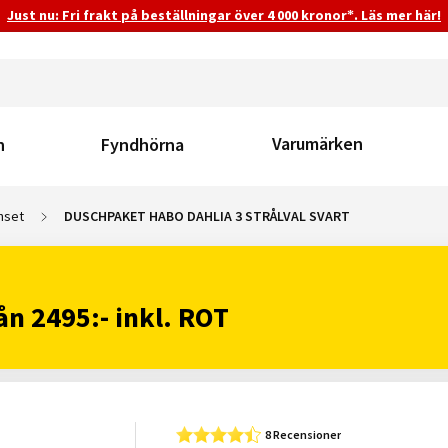
Just nu: Fri frakt på beställningar över 4 000 kronor*. Läs mer här!
Varumärken
n
Fyndhörna
hset
DUSCHPAKET HABO DAHLIA 3 STRÅLVAL SVART
rån 2495:- inkl. ROT
8 Recensioner