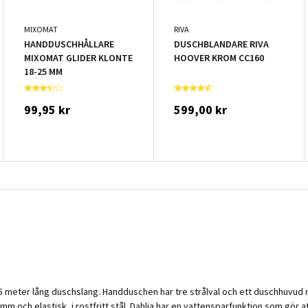
MIXOMAT
RIVA
HANDDUSCHHÅLLARE
DUSCHBLANDARE RIVA
MIXOMAT GLIDER KLONTE
HOOVER KROM CC160
18-25 MM
99,95 kr
599,00 kr
,5 meter lång duschslang. Handduschen har tre strålval och ett duschhuvu
 och elastisk, i rostfritt stål. Dahlia har en vattensparfunktion som gör att