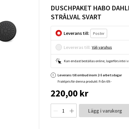
DUSCHPAKET HABO DAHLI
STRÅLVAL SVART
Leverans till:
Levereras till:
Välj varuhus
Kan endast beställas online, lagerförs inte i
Leverans till ombud inom 2-5 arbetsdagar
Fraktpris för denna produkt: Från 69:-
220,00 kr
Lägg i varukorg