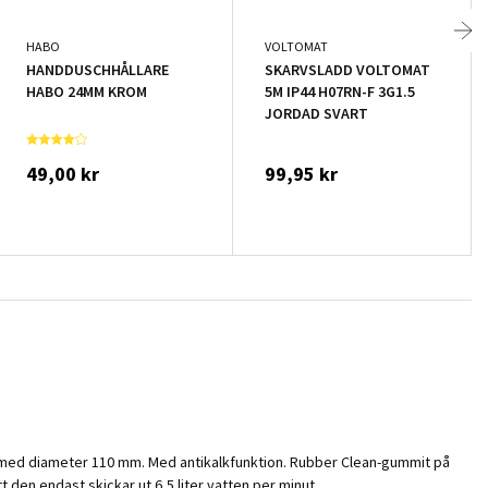
HABO
VOLTOMAT
HANDDUSCHHÅLLARE
SKARVSLADD VOLTOMAT
HABO 24MM KROM
5M IP44 H07RN-F 3G1.5
JORDAD SVART
49,00 kr
99,95 kr
d med diameter 110 mm. Med antikalkfunktion. Rubber Clean-gummit på
 den endast skickar ut 6,5 liter vatten per minut.