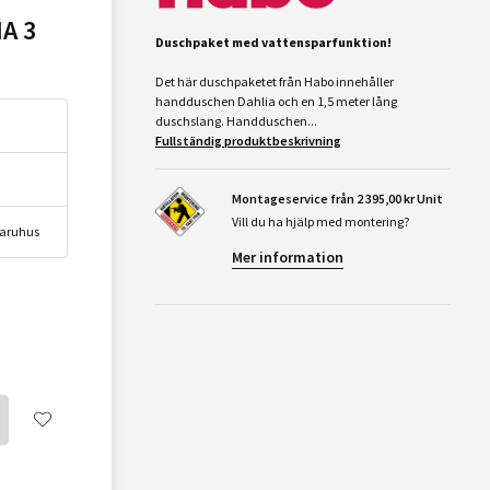
A 3
Duschpaket med vattensparfunktion!
Det här duschpaketet från Habo innehåller
handduschen Dahlia och en 1,5 meter lång
duschslang. Handduschen...
Fullständig produktbeskrivning
Montageservice från 2 395,00 kr Unit
Vill du ha hjälp med montering?
 varuhus
Mer information