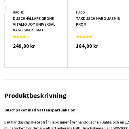
GROHE
HABO
DUSCHHÅLLARE GROHE
TAKDUSCH HABO JASMIN
VITALIO JOY UNIVERSAL
KROM
VÄGG SVART MATT
249,00 kr
184,00 kr
Produktbeskrivning
Duschpaket med vattensparfunktion!
Det här duschpaketet från Habo innehåller handduschen Dahlia och en 1
munstycket gör det enkelt att avlägsna kalk. Duschslangen är 1500-2000 mm