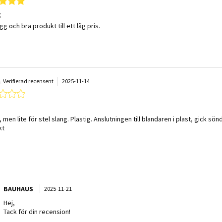
g
 by Lina P. on 10 Feb 2026
 stating Snygg
gg och bra produkt till ett låg pris.
n
Verifierad recensent
2025-11-14
2.0 star rating
 by Johan on 14 Nov 2025
 stating Okej
 men lite för stel slang. Plastig. Anslutningen till blandaren i plast, gick sön
kt
mments by Butiksägare on Review by Johan on 14 Nov 2025
BAUHAUS
2025-11-21
Hej,
Tack för din recension!