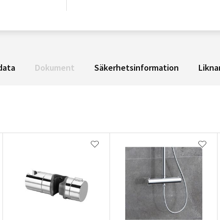
data
Dokument
Säkerhetsinformation
Likna