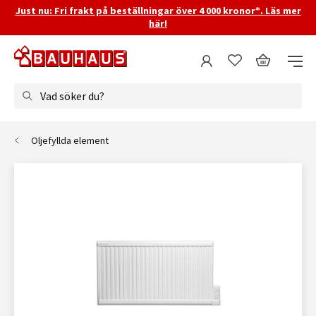
Just nu: Fri frakt på beställningar över 4 000 kronor*. Läs mer
här!
Vad söker du?
Oljefyllda element