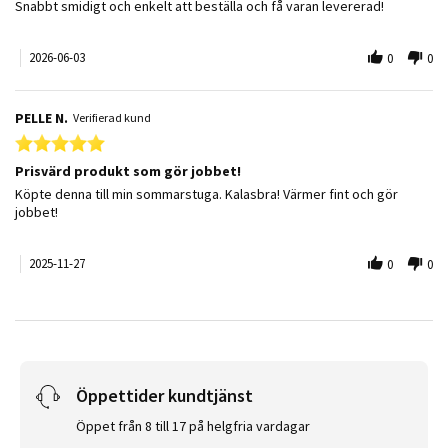
Review by Lars W. on 3 Jun 2026
review stating Lvi element
Snabbt smidigt och enkelt att beställa och få varan levererad!
2026-06-03
0
0
PELLE N.
Verifierad kund
5.0 star rating
Prisvärd produkt som gör jobbet!
Review by PELLE N. on 27 Nov 2025
review stating Prisvärd produkt som gör jobbet!
Köpte denna till min sommarstuga. Kalasbra! Värmer fint och gör
jobbet!
2025-11-27
0
0
Öppettider kundtjänst
Öppet från 8 till 17 på helgfria vardagar