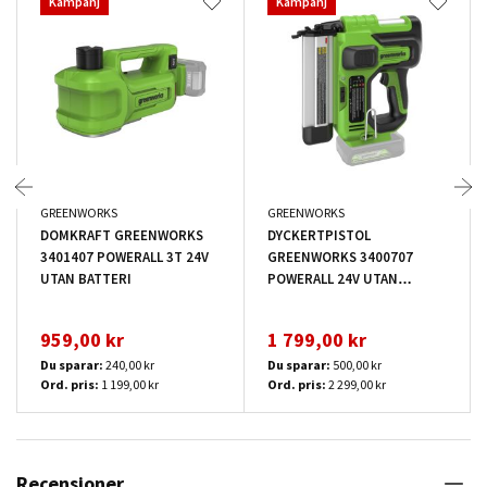
Kampanj
Kampanj
GREENWORKS
GREENWORKS
DOMKRAFT GREENWORKS
DYCKERTPISTOL
3401407 POWERALL 3T 24V
GREENWORKS 3400707
UTAN BATTERI
POWERALL 24V UTAN
BATTERI
959,00 kr
1 799,00 kr
Du sparar:
240,00 kr
Du sparar:
500,00 kr
Ord. pris:
1 199,00 kr
Ord. pris:
2 299,00 kr
Recensioner