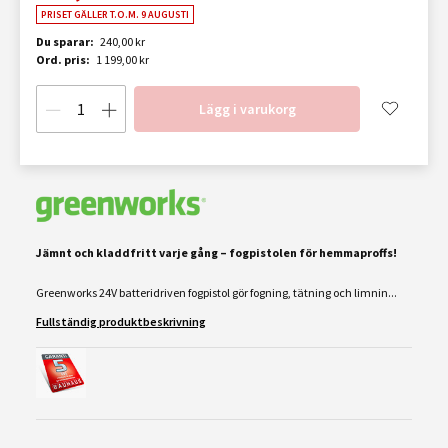
PRISET GÄLLER T.O.M. 9 AUGUSTI
Du sparar:
240,00 kr
Ord. pris:
1 199,00 kr
Lägg i varukorg
Jämnt och kladdfritt varje gång – fogpistolen för hemmaproffs!
Greenworks 24V batteridriven fogpistol gör fogning, tätning och limnin...
Fullständig produktbeskrivning