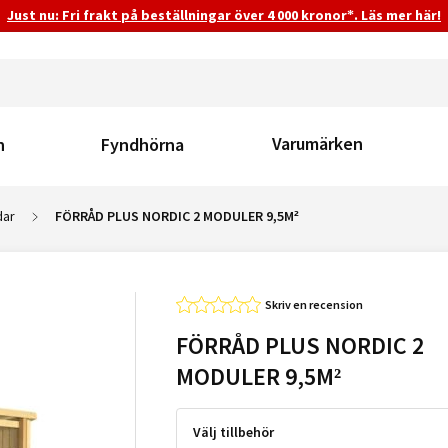
Just nu: Fri frakt på beställningar över 4 000 kronor*. Läs mer här!
Varumärken
n
Fyndhörna
dar
FÖRRÅD PLUS NORDIC 2 MODULER 9,5M²
Skriv en recension
FÖRRÅD PLUS NORDIC 2
MODULER 9,5M²
Välj tillbehör