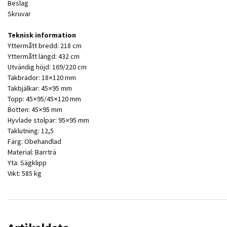
Beslag
Skruvar
Teknisk information
Yttermått bredd: 218 cm
Yttermått längd: 432 cm
Utvändig höjd: 169/220 cm
Takbrädor: 18×120 mm
Takbjälkar: 45×95 mm
Topp: 45×95/45×120 mm
Botten: 45×95 mm
Hyvlade stolpar: 95×95 mm
Taklutning: 12,5
Färg: Obehandlad
Material: Barrträ
Yta: Sägklipp
Vikt: 585 kg