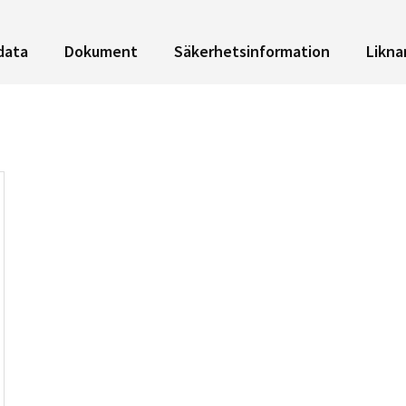
data
Dokument
Säkerhetsinformation
Likna