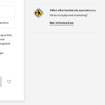
Offert efter hembesök, kontakta oss.
Vill du ha hjälp med montering?
Mer information
 varuhus
lag är DHL,
 med
ningslänk
gar