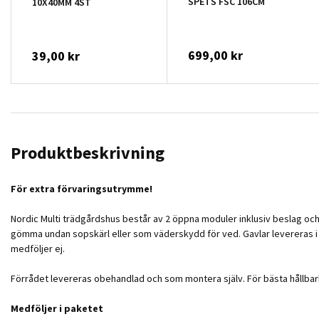
SPETS FSC 106CM
10X40MM 4ST
699,00 kr
39,00 kr
Produktbeskrivning
För extra förvaringsutrymme!
Nordic Multi trädgårdshus består av 2 öppna moduler inklusiv beslag och
gömma undan sopskärl eller som väderskydd för ved. Gavlar levereras i 
medföljer ej.
Förrådet levereras obehandlad och som montera själv. För bästa hållba
Medföljer i paketet