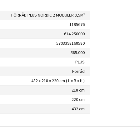
FÖRRÅD PLUS NORDIC 2 MODULER 9,5M²
1195676
614.250000
5703393168580
585.000
PLUS
Förråd
432 x 218 x 220 cm ( L x B x H )
218 cm
220 cm
432 cm