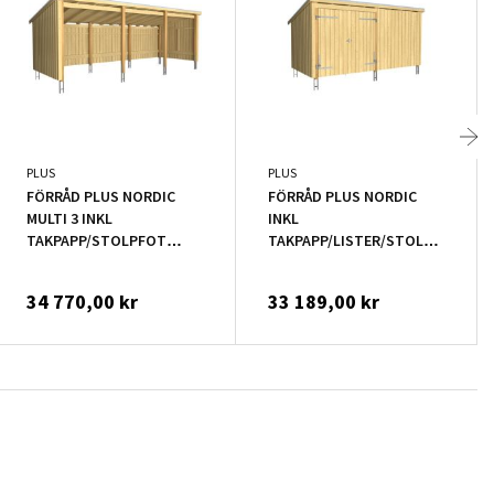
PLUS
PLUS
FÖRRÅD PLUS NORDIC
FÖRRÅD PLUS NORDIC
MULTI 3 INKL
INKL
TAKPAPP/STOLPFOT
TAKPAPP/LISTER/STOLPFOT
OBEHANDLAD 14M²
9,5M²
34 770,00 kr
33 189,00 kr