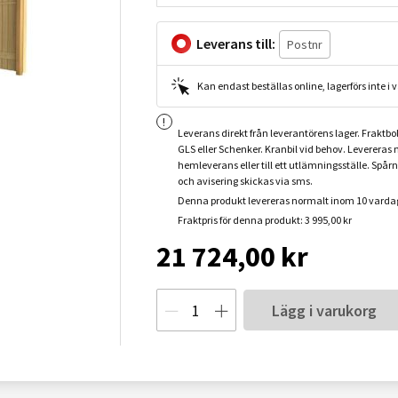
Leverans till:
Kan endast beställas online, lagerförs inte i
Leverans direkt från leverantörens lager. Fraktbo
GLS eller Schenker. Kranbil vid behov. Levereras
hemleverans eller till ett utlämningsställe. Spår
och avisering skickas via sms.
Denna produkt levereras normalt inom 10 varda
Fraktpris för denna produkt: 3 995,00 kr
21 724,00 kr
Lägg i varukorg