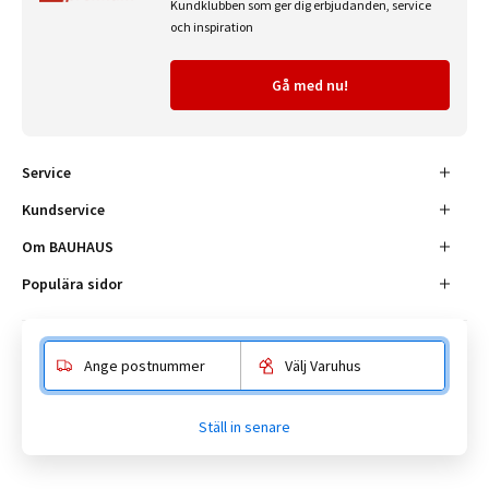
Kundklubben som ger dig erbjudanden, service
och inspiration
Gå med nu!
Service
Kundservice
Om BAUHAUS
Populära sidor
Ange postnummer
Välj Varuhus
Besöksadress
Enköpingsvägen 41, 177 38 Järfälla.
Ställ in senare
Kundtjänst:
010-180 18 00