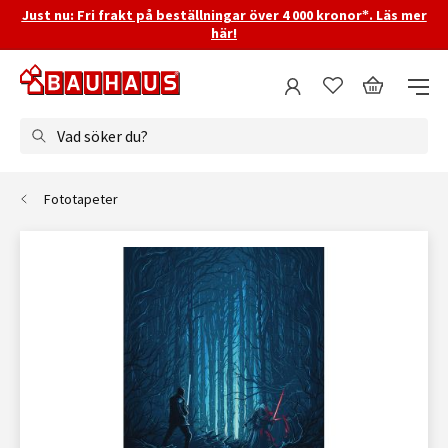
Just nu: Fri frakt på beställningar över 4 000 kronor*. Läs mer
här!
Vad söker du?
Fototapeter