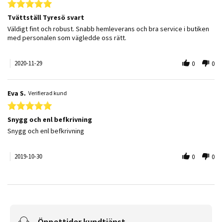
5.0 star rating
Tvättställ Tyresö svart
Review by Jonathan O. on 29 Nov 2020
review stating Tvättställ Tyresö svart
Väldigt fint och robust. Snabb hemleverans och bra service i butiken
med personalen som vägledde oss rätt.
2020-11-29
0
0
Eva S.
Verifierad kund
5.0 star rating
Snygg och enl befkrivning
Review by Eva S. on 30 Oct 2019
review stating Snygg och enl befkrivning
Snygg och enl befkrivning
2019-10-30
0
0
Öppettider kundtjänst