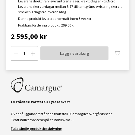
Leverans direkt från leverantörens lager. Fraktbolag är PostNord.
Leverans sker vardagar mellan 8-17 till tomtgräns. Avisering sker via
sms och 1 dag före leveransdag.
Denna produkt levereras normalt inom 3 veckor
Fraktpris för denna produkt: 299,00 kr
2 595,00 kr
Lägg i varukorg
Fristående tvättställ Tyresö svart
Ovanpåliggande fristående tvättställ i Camargues Skärgårds serie.
Tvättstället monteras på en bänkskiva ...
Fullständig produktbeskrivning