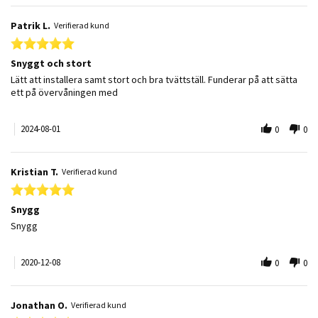
Patrik L.
Verifierad kund
5.0 star rating
Snyggt och stort
Review by Patrik L. on 1 Aug 2024
review stating Snyggt och stort
Lätt att installera samt stort och bra tvättställ. Funderar på att sätta
ett på övervåningen med
2024-08-01
0
0
Kristian T.
Verifierad kund
5.0 star rating
Snygg
Review by Kristian T. on 8 Dec 2020
review stating Snygg
Snygg
2020-12-08
0
0
Jonathan O.
Verifierad kund