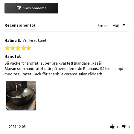
Skriv omdöme
Recensioner
(5)
Sortera:
Välj
Halina S.
Verifierad kund
5.0 star rating
Handfat
Review by Halina S. on 8 Dec 2024
review stating Handfat
Så vackert handfat, super bra kvalitet! Blandare likaså!
Skivan som handfatet står på även den från Bauhaus. Så himla nöjd
med resultatet. Tack för snabb leverans! Julen räddad!
2024-12-08
0
0