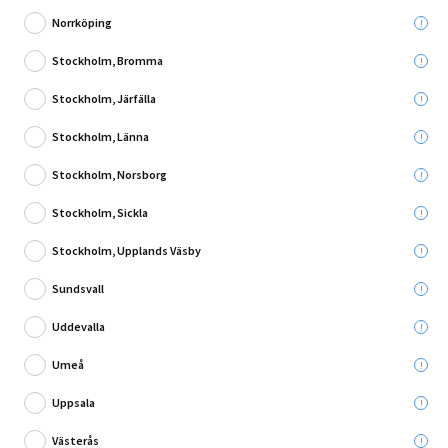
Norrköping
Stockholm, Bromma
Stockholm, Järfälla
7 Recensioner
Stockholm, Länna
GOLVVÄRME EL RAYCHEM T2BLÅ-10 400W 40M
Stockholm, Norsborg
Stockholm, Sickla
Leverans till:
Stockholm, Upplands Väsby
Sundsvall
Hämta i:
Välj varuhus
Se butikslager
Uddevalla
2 395,00 kr
Umeå
Uppsala
Lägg i varukorg
Västerås