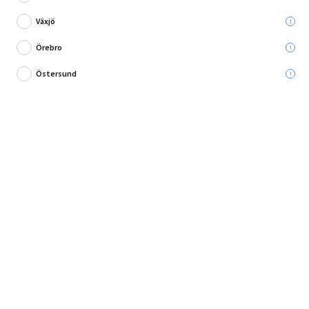
Växjö
Örebro
Östersund
Bästa valet för klinkergolv!
T2Blå-10 med SENZ WIFI-termostat är ett komplett golvvärmepaket som
främst används under klinker och natursten...
Fullständig produktbeskrivning
Offert efter hembesök, kontakta oss.
Vill du ha hjälp med montering?
Mer information