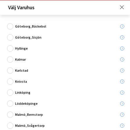
Just nu: Fri frakt på beställningar över 4 000 kronor*. Läs mer
Välj Varuhus
här!
Göteborg, Bäckebol
Göteborg, Sisjön
Vad söker du?
Hyllinge
Värmegolv El
Kalmar
Karlstad
Utgående
Knivsta
Linköping
Löddeköpinge
Malmö, Bernstorp
Malmö, Svågertorp