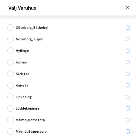
Just nu: Fri frakt på beställningar över 4 000 kronor*. Läs mer
Välj Varuhus
här!
Göteborg, Bäckebol
Göteborg, Sisjön
Vad söker du?
Hyllinge
Ryobi ONE+ 18V
Kalmar
Karlstad
Knivsta
Linköping
Löddeköpinge
Malmö, Bernstorp
Malmö, Svågertorp