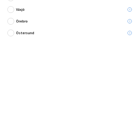
Växjö
Örebro
Östersund
Batteridriven trimmer!
Grästrimmer kit 18V från Ryobi ONE+ med en klippbredd på 30 centimeter,
spole med automatisk trådmatning, 1,6 millime...
Fullständig produktbeskrivning
Andra köpte också