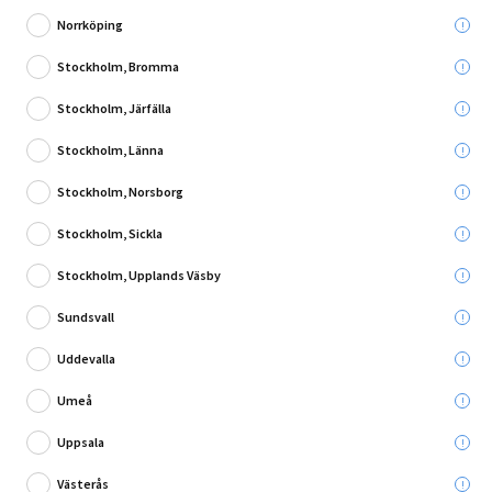
Norrköping
Stockholm, Bromma
Stockholm, Järfälla
27 Recensioner
Stockholm, Länna
GRÄSTRIMMER RYOBI RLT18324020 ONE+ 18V
1X2,0AH 1X4,0AH
Stockholm, Norsborg
Stockholm, Sickla
Stockholm, Upplands Väsby
Leverans till:
Sundsvall
Hämta i:
Välj varuhus
Se butikslager
Uddevalla
Umeå
2 995,00 kr
Uppsala
Västerås
Lägg i varukorg