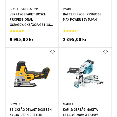
BOSCH PROFESSIONAL
RYOBI
VERKTYGSPAKET BOSCH
BATTERI RYOBI RY36B50B
PROFESSIONAL
MAX POWER 36V 5,0AH
GSR/GDX/GKS/GOP/GST 18V
2X5,0AH
9 995,00 kr
2 395,00 kr
DEWALT
MAKITA
STICKSÅG DEWALT DCS335N-
KAP-& GERSÅG MAKITA
XJ 18V UTAN BATTERI
LS1110F 260MM 1450W