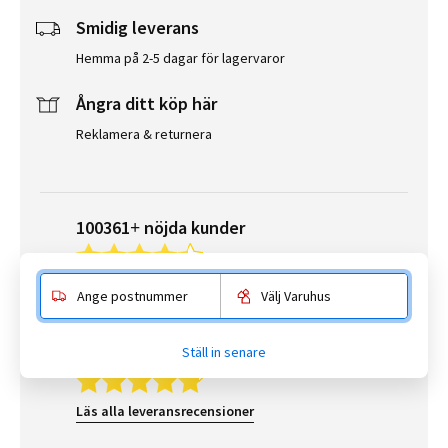
Smidig leverans
Hemma på 2-5 dagar för lagervaror
Ångra ditt köp här
Reklamera & returnera
100361+ nöjda kunder
Läs alla kundrecensioner
Ange postnummer
Välj Varuhus
187792+ lyckade leveranser
Ställ in senare
Läs alla leveransrecensioner