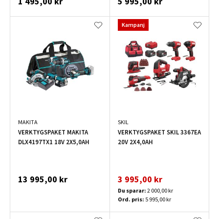
1 495,00 kr
5 995,00 kr
Kampanj
MAKITA
SKIL
VERKTYGSPAKET MAKITA
VERKTYGSPAKET SKIL 3367EA
DLX4197TX1 18V 2X5,0AH
20V 2X4,0AH
13 995,00 kr
3 995,00 kr
Du sparar:
2 000,00 kr
Ord. pris:
5 995,00 kr