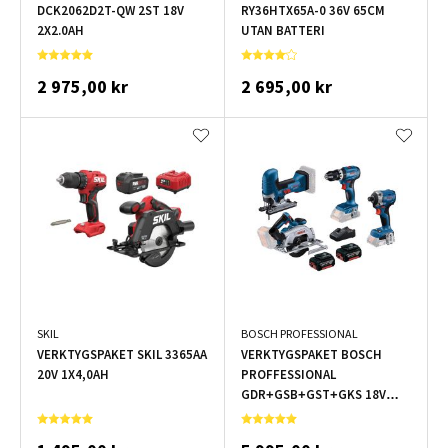
DCK2062D2T-QW 2ST 18V
RY36HTX65A-0 36V 65CM
2X2.0AH
UTAN BATTERI
2 975,00 kr
2 695,00 kr
SKIL
BOSCH PROFESSIONAL
VERKTYGSPAKET SKIL 3365AA
VERKTYGSPAKET BOSCH
20V 1X4,0AH
PROFFESSIONAL
GDR+GSB+GST+GKS 18V
2X4,0AH