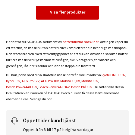
Visa fler produkter
Här hittar du BAUHAUS sortiment av
batteridrivna maskiner
. Antingen köper du
ett startkit, en maskin utan batteri eller kompletterar din befintliga maskinpool.
Den stora fördelen med ett verktygspaket är att du kan använda samma batteri
till flera maskiner! Byt mellan sticksågen, skruvdragaren, trimmern och
grensågen, låt inte sladdar och annat stoppa din framfart!
Du kan jobba med dina sladdfria maskiner från varumärkena
Ryobi ONE+ 18V
,
Ryobi 36V
,
AEG Pro 12V
,
AEG Pro 18V
,
Makita 10,8V
,
Makita 18V
,
Bosch Power4All 18V
,
Bosch Power4All 36V
,
Bosch Blå 18V
. Du hittar alla dessa
kvalitativa varumärken på BAUHAUS och du kan få dessa hemlevererade
oberoende var i Sverige du bor!
Öppettider kundtjänst
Öppet från 8 till 17 på helgfria vardagar