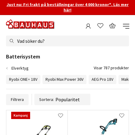
Just nu: Fri frakt på beställningar över 4 000 kronor*. Läs mer
här!
Vad söker du?
Batterisystem
Visar 787 produkter
Elverktyg
Ryobi ONE+ 18V
Ryobi Max Power 36V
AEG Pro 18V
Makita 
Filtrera
Sortera:
Kampanj