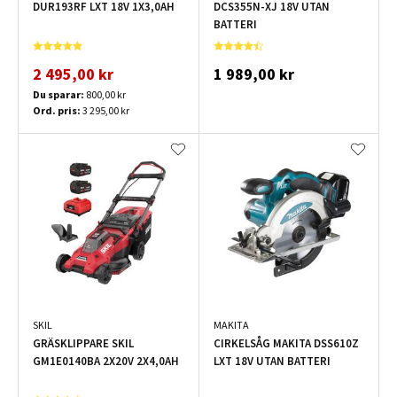
DUR193RF LXT 18V 1X3,0AH
DCS355N-XJ 18V UTAN
BATTERI
2 495,00 kr
1 989,00 kr
Du sparar:
800,00 kr
Ord. pris:
3 295,00 kr
SKIL
MAKITA
GRÄSKLIPPARE SKIL
CIRKELSÅG MAKITA DSS610Z
GM1E0140BA 2X20V 2X4,0AH
LXT 18V UTAN BATTERI